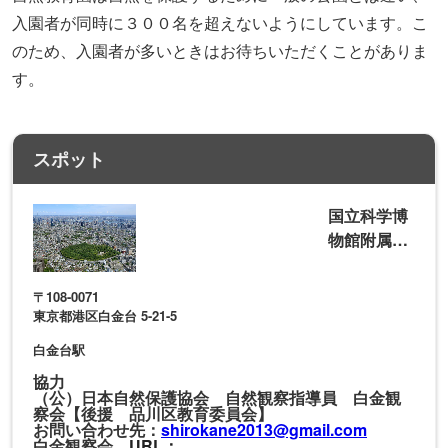
入園者が同時に３００名を超えないようにしています。こ
のため、入園者が多いときはお待ちいただくことがありま
す。
スポット
国立科学博
物館附属自
然教育園
〒108-0071
東京都港区白金台 5-21-5
白金台駅
協力
（公）日本自然保護協会 自然観察指導員 白金観
察会【後援 品川区教育委員会】
お問い合わせ先：
shirokane2013@gmail.com
白金観察会
URL：