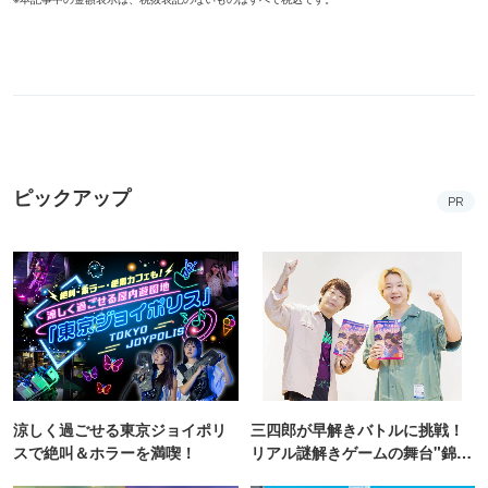
ピックアップ
PR
涼しく過ごせる東京ジョイポリ
三四郎が早解きバトルに挑戦！
スで絶叫＆ホラーを満喫！
リアル謎解きゲームの舞台"錦糸
町PARCO・楽天地"を巡る！