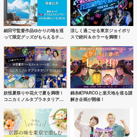
細田守監督作品ゆかりの地を巡
涼しく過ごせる東京ジョイポリ
って限定グッズがもらえるチャ
スで絶叫＆ホラーを満喫！
ンス！
妖怪夏祭りや花火で夏を満喫！
錦糸町PARCOと楽天地を巡る謎
コニカミノルタプラネタリア
解き企画が開催！
TOKYO