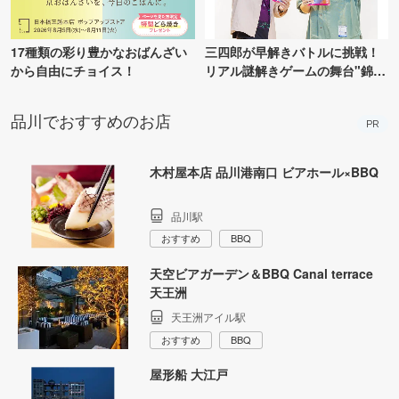
17種類の彩り豊かなおばんざい
三四郎が早解きバトルに挑戦！
から自由にチョイス！
リアル謎解きゲームの舞台"錦糸
町PARCO・楽天地"を巡る！
品川でおすすめのお店
PR
木村屋本店 品川港南口 ビアホール×BBQ
品川駅
おすすめ
BBQ
天空ビアガーデン＆BBQ Canal terrace
天王洲
天王洲アイル駅
おすすめ
BBQ
屋形船 大江戸