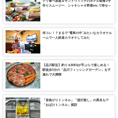
デリ食べ放題＆サンドウィッチのホテル朝食♪手
作りスムージー、シャキシャキ野菜etc.で幸せ～
何コレ！？まるで“電車の中”みたいなカラオケル
ームで一人鉄道カラオケしてみた
【品川駅近】釣り＆BBQが手ぶらで楽しめる！
駅徒歩3分の「品川フィッシングガーデン」を子
連れで大満喫
「首曲がりトンネル」「提灯殺し」の異名も!?
「おばけトンネル」探訪