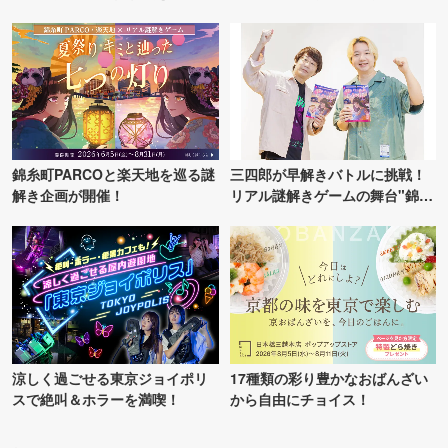
ンス！
TOKYO
錦糸町PARCOと楽天地を巡る謎
三四郎が早解きバトルに挑戦！
解き企画が開催！
リアル謎解きゲームの舞台"錦糸
町PARCO・楽天地"を巡る！
涼しく過ごせる東京ジョイポリ
17種類の彩り豊かなおばんざい
スで絶叫＆ホラーを満喫！
から自由にチョイス！