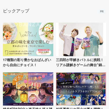
ピックアップ
PR
17種類の彩り豊かなおばんざい
三四郎が早解きバトルに挑戦！
から自由にチョイス！
リアル謎解きゲームの舞台"錦糸
町PARCO・楽天地"を巡る！