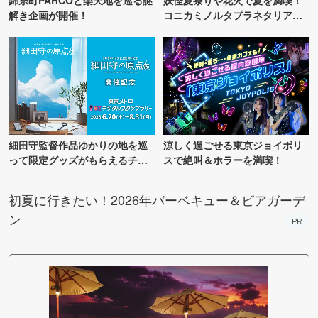
錦糸町PARCOと楽天地を巡る謎
妖怪夏祭りや花火で夏を満喫！
解き企画が開催！
コニカミノルタプラネタリア
TOKYO
細田守監督作品ゆかりの地を巡
涼しく過ごせる東京ジョイポリ
って限定グッズがもらえるチャ
スで絶叫＆ホラーを満喫！
ンス！
初夏に行きたい！2026年バーベキュー＆ビアガーデ
ン
PR