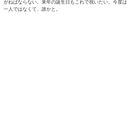
よく読まれている記事ランキング
1
東京の「涼しい場所」16選！夏のおでかけ
にピッタリ【2026】
2
【2026】夏デートおすすめスポット26
選！関東の涼しい・夏らしい場所を紹介