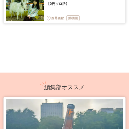
【0円ソロ活】
西葛西駅
動物園
編集部オススメ