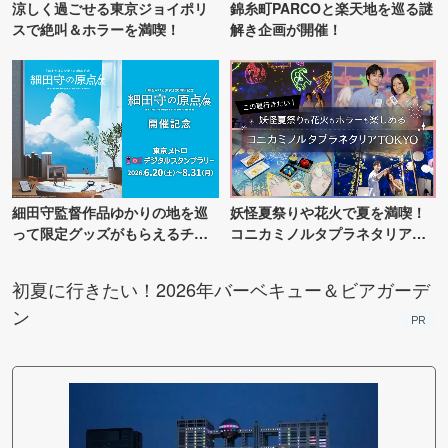
涼しく過ごせる東京ジョイポリ
錦糸町PARCOと楽天地を巡る謎
スで絶叫＆ホラーを満喫！
解き企画が開催！
細田守監督作品ゆかりの地を巡
妖怪夏祭りや花火で夏を満喫！
って限定グッズがもらえるチャ
コニカミノルタプラネタリア
ンス！
TOKYO
初夏に行きたい！2026年バーベキュー＆ビアガーデ
ン
PR