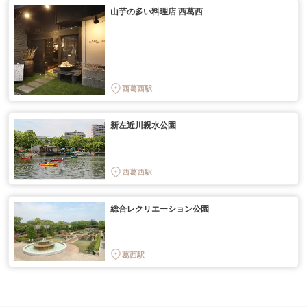
山芋の多い料理店 西葛西
西葛西駅
新左近川親水公園
西葛西駅
総合レクリエーション公園
葛西駅