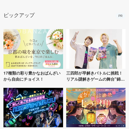
ピックアップ
PR
17種類の彩り豊かなおばんざい
三四郎が早解きバトルに挑戦！
から自由にチョイス！
リアル謎解きゲームの舞台"錦糸
町PARCO・楽天地"を巡る！