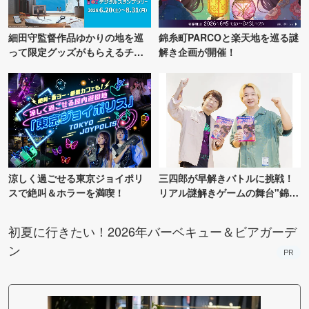
細田守監督作品ゆかりの地を巡
錦糸町PARCOと楽天地を巡る謎
って限定グッズがもらえるチャ
解き企画が開催！
ンス！
涼しく過ごせる東京ジョイポリ
三四郎が早解きバトルに挑戦！
スで絶叫＆ホラーを満喫！
リアル謎解きゲームの舞台"錦糸
町PARCO・楽天地"を巡る！
初夏に行きたい！2026年バーベキュー＆ビアガーデ
ン
PR