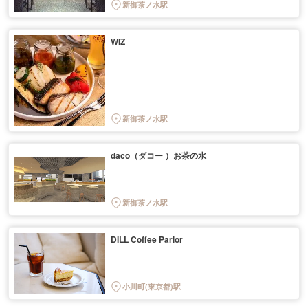
新御茶ノ水駅
WIZ
新御茶ノ水駅
daco（ダコー ）お茶の水
新御茶ノ水駅
DILL Coffee Parlor
小川町(東京都)駅