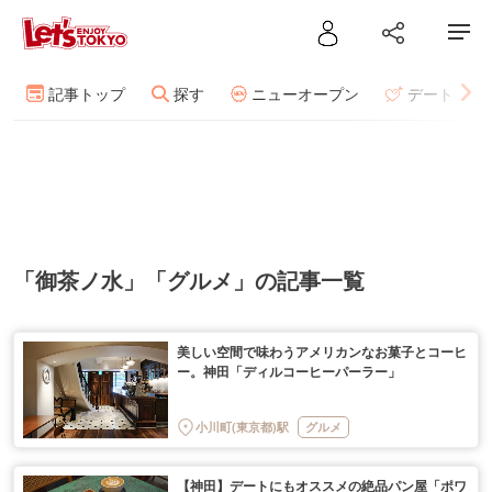
記事トップ
探す
ニューオープン
デート
「御茶ノ水」「グルメ」の記事一覧
美しい空間で味わうアメリカンなお菓子とコーヒ
ー。神田「ディルコーヒーパーラー」
小川町(東京都)駅
グルメ
【神田】デートにもオススメの絶品パン屋「ポワ