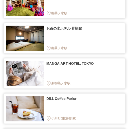
御茶ノ水駅
お茶の水ホテル 昇龍館
御茶ノ水駅
MANGA ART HOTEL, TOKYO
新御茶ノ水駅
DILL Coffee Parlor
小川町(東京都)駅