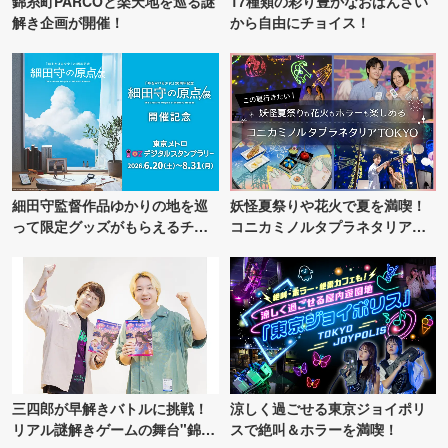
錦糸町PARCOと楽天地を巡る謎
17種類の彩り豊かなおばんざい
解き企画が開催！
から自由にチョイス！
細田守監督作品ゆかりの地を巡
妖怪夏祭りや花火で夏を満喫！
って限定グッズがもらえるチャ
コニカミノルタプラネタリア
ンス！
TOKYO
三四郎が早解きバトルに挑戦！
涼しく過ごせる東京ジョイポリ
リアル謎解きゲームの舞台"錦糸
スで絶叫＆ホラーを満喫！