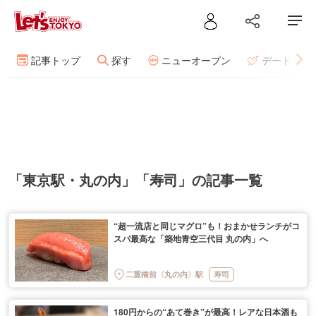
記事トップ
探す
ニューオープン
デート
「東京駅・丸の内」「寿司」の記事一覧
“超一流店と同じマグロ”も！おまかせランチがコ
スパ最高な「築地青空三代目 丸の内」へ
二重橋前〈丸の内〉駅
寿司
180円からの“あて巻き”が最高！レアな日本酒も