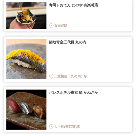
寿司トおでん にのや 有楽町店
有楽町駅
築地青空三代目 丸の内
二重橋前〈丸の内〉駅
パレスホテル東京 鮨 かねさか
大手町(東京都)駅