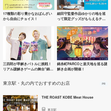
17種類の彩り豊かなおばんざい
細田守監督作品ゆかりの地を巡
から自由にチョイス！
って限定グッズがもらえるチャ
ンス！
三四郎が早解きバトルに挑戦！
錦糸町PARCOと楽天地を巡る謎
リアル謎解きゲームの舞台"錦糸
解き企画が開催！
町PARCO・楽天地"を巡る！
東京駅・丸の内でおすすめのお店
PR
THE ROAST KOBE Meat House
東京駅