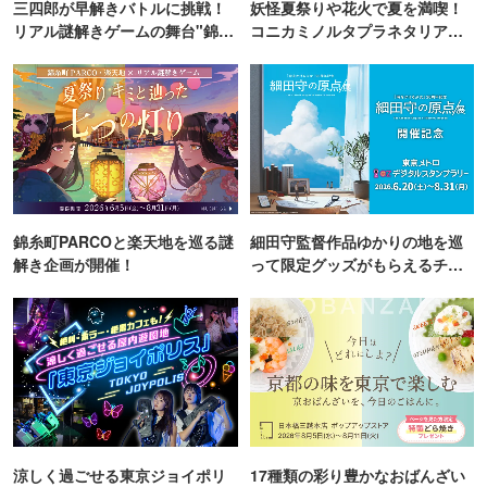
三四郎が早解きバトルに挑戦！
妖怪夏祭りや花火で夏を満喫！
リアル謎解きゲームの舞台"錦糸
コニカミノルタプラネタリア
町PARCO・楽天地"を巡る！
TOKYO
錦糸町PARCOと楽天地を巡る謎
細田守監督作品ゆかりの地を巡
解き企画が開催！
って限定グッズがもらえるチャ
ンス！
涼しく過ごせる東京ジョイポリ
17種類の彩り豊かなおばんざい