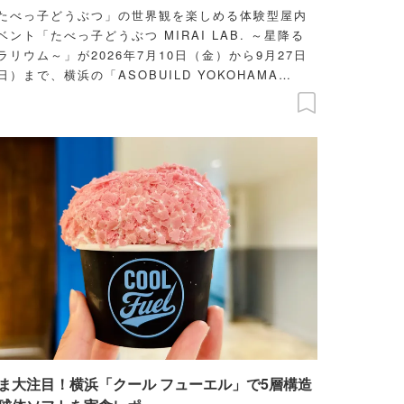
たべっ子どうぶつ」の世界観を楽しめる体験型屋内
ベント「たべっ子どうぶつ MIRAI LAB. ～星降る
ラリウム～」が2026年7月10日（金）から9月27日
日）まで、横浜の「ASOBUILD YOKOHAMA
OAST」にて開催中。イベントを一足先に体験してき
レッツエンジョイ東京編集部が、会場の様子や限定
ニューを詳しくご紹介します！会場の様子は、記事
の動画でも確認できますよ♪
ま大注目！横浜「クール フューエル」で5層構造