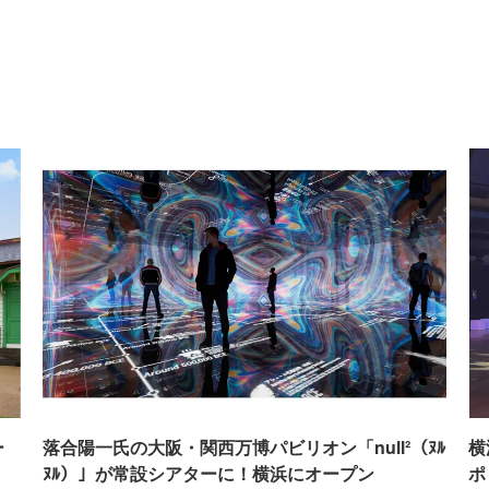
ー
落合陽一氏の大阪・関西万博パビリオン「null²（ﾇﾙ
横
ﾇﾙ）」が常設シアターに！横浜にオープン
ポ