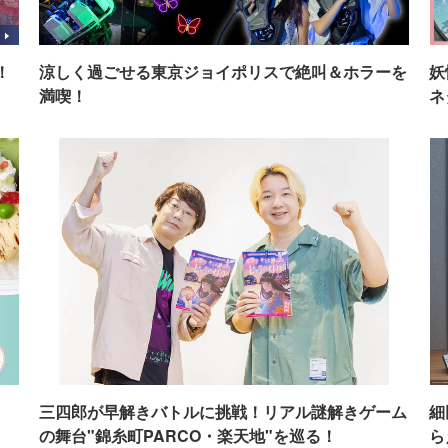
！
涼しく過ごせる東京ジョイポリスで絶叫＆ホラーを
妖
満喫！
ネ
イ
三四郎が早解きバトルに挑戦！リアル謎解きゲーム
細
の舞台"錦糸町PARCO・楽天地"を巡る！
ら