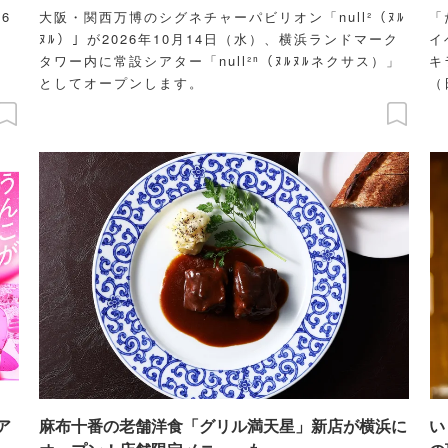
6
大阪・関西万博のシグネチャーパビリオン「null²（ﾇﾙ
「
ﾇﾙ）」が2026年10月14日（水）、横浜ランドマーク
イ
タワー内に常設シアター「null²ⁿ（ﾇﾙﾇﾙネクサス）」
キ
としてオープンします。
（
C
た
メ
内
ア
麻布十番の老舗洋食「グリル満天星」新店が横浜に
い