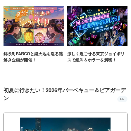
町PARCO・楽天地"を巡る！
ンス！
錦糸町PARCOと楽天地を巡る謎
涼しく過ごせる東京ジョイポリ
解き企画が開催！
スで絶叫＆ホラーを満喫！
初夏に行きたい！2026年バーベキュー＆ビアガーデ
ン
PR