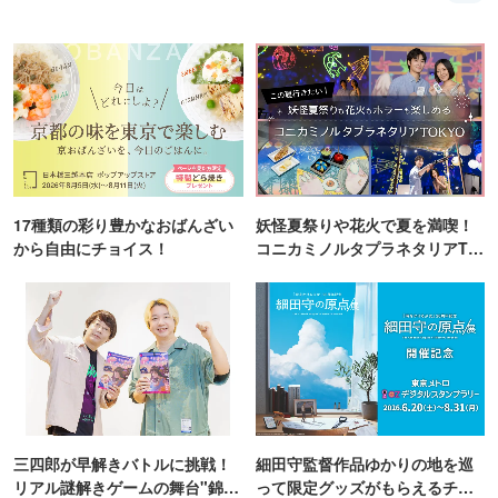
17種類の彩り豊かなおばんざい
妖怪夏祭りや花火で夏を満喫！
から自由にチョイス！
コニカミノルタプラネタリアTO
KYO
三四郎が早解きバトルに挑戦！
細田守監督作品ゆかりの地を巡
リアル謎解きゲームの舞台"錦糸
って限定グッズがもらえるチャ