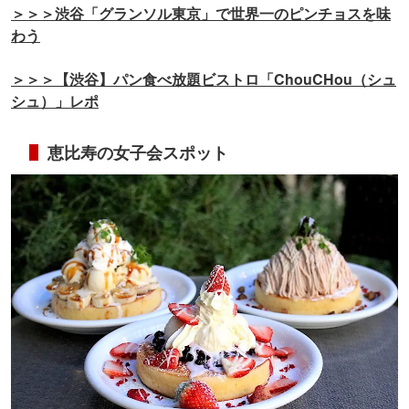
＞＞＞渋谷「グランソル東京」で世界一のピンチョスを味
わう
＞＞＞【渋谷】パン食べ放題ビストロ「ChouCHou（シュ
シュ）」レポ
恵比寿の女子会スポット