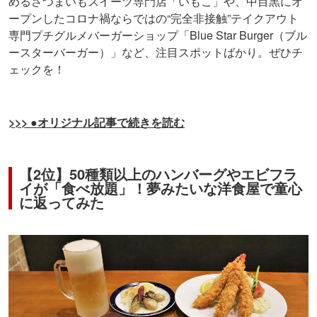
めるさつまいもスイーツ専門店「いもこ」や、中目黒にオ
ープンしたコロナ禍ならではの“完全非接触”テイクアウト
専門プチグルメバーガーショップ「Blue Star Burger（ブル
ースターバーガー）」など、注目スポットばかり。ぜひチ
ェックを！
>>> ●オリジナル記事で続きを読む
【2位】50種類以上のハンバーグやエビフラ
イが「食べ放題」！夢みたいな洋食屋で童心
に返ってみた