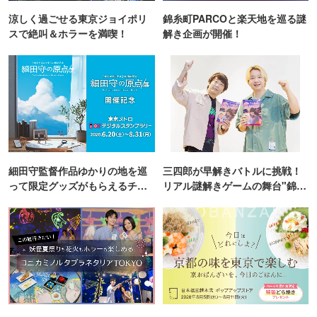
涼しく過ごせる東京ジョイポリ
錦糸町PARCOと楽天地を巡る謎
スで絶叫＆ホラーを満喫！
解き企画が開催！
細田守監督作品ゆかりの地を巡
三四郎が早解きバトルに挑戦！
って限定グッズがもらえるチャ
リアル謎解きゲームの舞台"錦糸
ンス！
町PARCO・楽天地"を巡る！