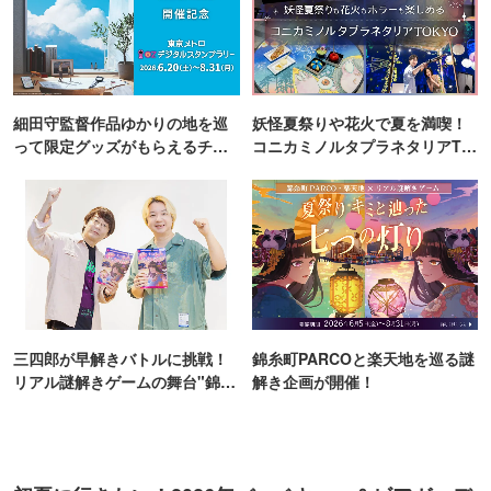
細田守監督作品ゆかりの地を巡
妖怪夏祭りや花火で夏を満喫！
って限定グッズがもらえるチャ
コニカミノルタプラネタリアTO
ンス！
KYO
三四郎が早解きバトルに挑戦！
錦糸町PARCOと楽天地を巡る謎
リアル謎解きゲームの舞台"錦糸
解き企画が開催！
町PARCO・楽天地"を巡る！