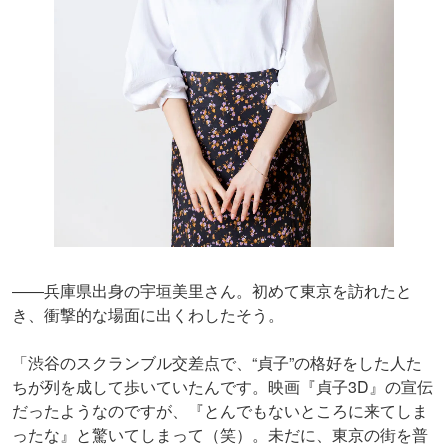
――兵庫県出身の宇垣美里さん。初めて東京を訪れたと
き、衝撃的な場面に出くわしたそう。
「渋谷のスクランブル交差点で、“貞子”の格好をした人た
ちが列を成して歩いていたんです。映画『貞子3D』の宣伝
だったようなのですが、『とんでもないところに来てしま
ったな』と驚いてしまって（笑）。未だに、東京の街を普