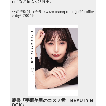
行うなど幅広く活躍中。
公式情報はコチラ→
www.oscarpro.co.jp/#/profile/
entry/170049
著書『宇垣美里のコスメ愛 BEAUTY B
OOK』