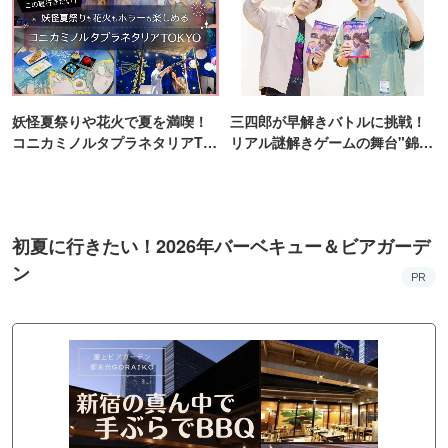
妖怪夏祭りや花火で夏を満喫！
三四郎が早解きバトルに挑戦！
コニカミノルタプラネタリアTO
リアル謎解きゲームの舞台"錦糸
KYO
町PARCO・楽天地"を巡る！
初夏に行きたい！2026年バーベキュー＆ビアガーデ
ン
PR