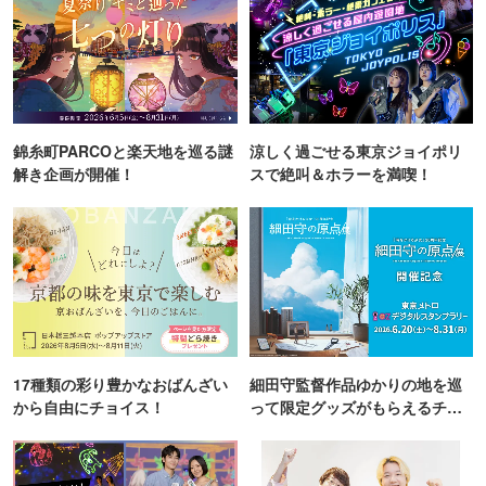
錦糸町PARCOと楽天地を巡る謎
涼しく過ごせる東京ジョイポリ
解き企画が開催！
スで絶叫＆ホラーを満喫！
17種類の彩り豊かなおばんざい
細田守監督作品ゆかりの地を巡
から自由にチョイス！
って限定グッズがもらえるチャ
ンス！