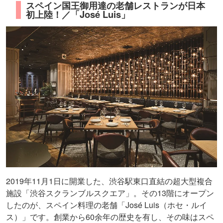
スペイン国王御用達の老舗レストランが日本
初上陸！／「José Luis」
2019年11月1日に開業した、渋谷駅東口直結の超大型複合
施設「渋谷スクランブルスクエア」。その13階にオープン
したのが、スペイン料理の老舗「José Luis（ホセ・ルイ
ス）」です。創業から60余年の歴史を有し、その味はスペ