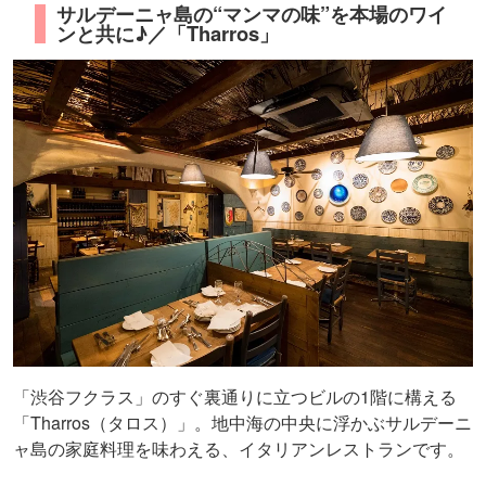
サルデーニャ島の“マンマの味”を本場のワイ
ンと共に♪／「Tharros」
「渋谷フクラス」のすぐ裏通りに立つビルの1階に構える
「Tharros（タロス）」。地中海の中央に浮かぶサルデーニ
ャ島の家庭料理を味わえる、イタリアンレストランです。