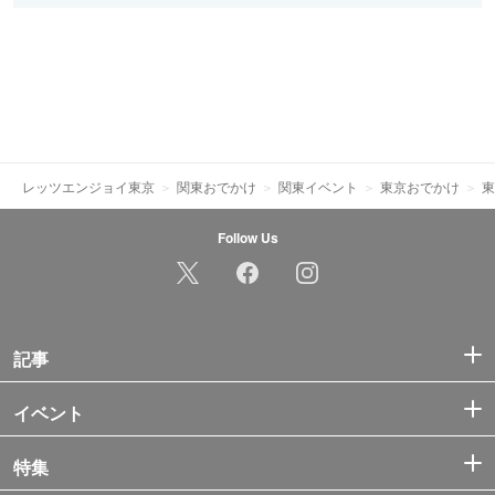
レッツエンジョイ東京
関東おでかけ
関東イベント
東京おでかけ
東
Follow Us
記事
イベント
特集