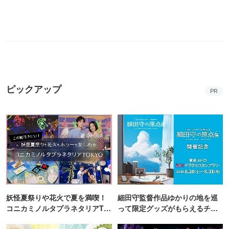
ピックアップ
PR
妖怪夏祭りや花火で夏を満喫！
細田守監督作品ゆかりの地を巡
コニカミノルタプラネタリアTO
って限定グッズがもらえるチャ
KYO
ンス！