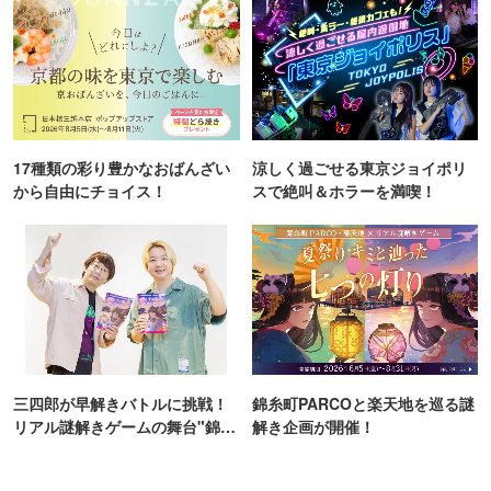
17種類の彩り豊かなおばんざい
涼しく過ごせる東京ジョイポリ
から自由にチョイス！
スで絶叫＆ホラーを満喫！
三四郎が早解きバトルに挑戦！
錦糸町PARCOと楽天地を巡る謎
リアル謎解きゲームの舞台"錦糸
解き企画が開催！
町PARCO・楽天地"を巡る！