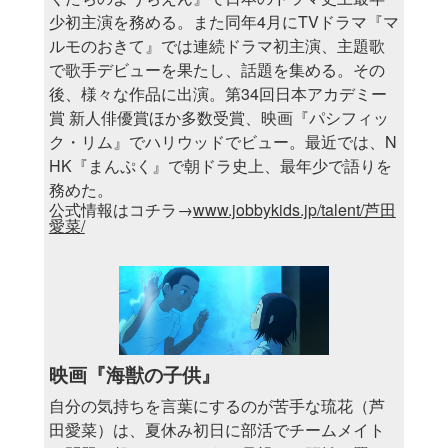
少初主演を務める。また同年4月にTVドラマ『マ
ルモのおきて』では連続ドラマ初主演、主題歌
で歌手デビューを果たし、話題を集める。その
後、様々な作品に出演。第34回日本アカデミー
賞 新人俳優賞ほか多数受賞、映画『パシフィッ
ク・リム』でハリウッドでビュー。最近では、N
HK『まんぷく』で朝ドラ史上、最年少で語りを
務めた。
公式情報はコチラ→
www.jobbykids.jp/talent/芦田
愛菜/
映画『海獣の子供』
自分の気持ちを言葉にするのが苦手な琉花（芦
田愛菜）は、夏休み初日に部活でチームメイト