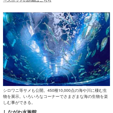
シロワニ等サメも公開。450種10,000点の海や川に棲む生
物を展示。いろいろなコーナーでさまざまな海の生物を楽
しむ事ができる。
しながわ水族館