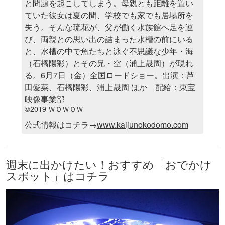
と問題を起こしてしまう。母親とも距離を置い
ていた彼女は夏の間、学校でも家でも居場所を
失う。そんな琉花が、父が働く水族館へ足を運
び、両親との思い出の詰まった水槽の前にいる
と、水槽の中で魚たちと泳ぐ不思議な少年・海
（石橋陽彩）とその兄・空（浦上晟周）が現れ
る。6月7日（金）全国ロードショー。出演：芦
田愛菜、石橋陽彩、浦上晟周 ほか 配給：東宝
映像事業部
©2019 ＷＯＷＯＷ
公式情報はコチラ→
www.kaijunokodomo.com
週末に出かけたい！おすすめ「おでかけ
スポット」はコチラ