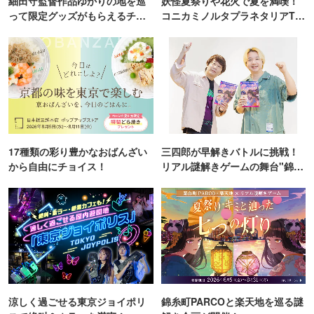
細田守監督作品ゆかりの地を巡
妖怪夏祭りや花火で夏を満喫！
って限定グッズがもらえるチャ
コニカミノルタプラネタリアTO
ンス！
KYO
17種類の彩り豊かなおばんざい
三四郎が早解きバトルに挑戦！
から自由にチョイス！
リアル謎解きゲームの舞台"錦糸
町PARCO・楽天地"を巡る！
涼しく過ごせる東京ジョイポリ
錦糸町PARCOと楽天地を巡る謎