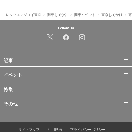
レッツエンジョイ東京
関東おでかけ
関東イベント
東京おでかけ
東
Follow Us
記事
イベント
特集
その他
サイトマップ
利用規約
プライバシーポリシー