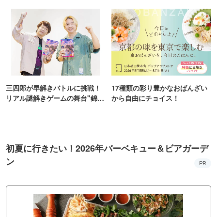
ンス！
KYO
三四郎が早解きバトルに挑戦！
17種類の彩り豊かなおばんざい
リアル謎解きゲームの舞台"錦糸
から自由にチョイス！
町PARCO・楽天地"を巡る！
初夏に行きたい！2026年バーベキュー＆ビアガーデ
ン
PR