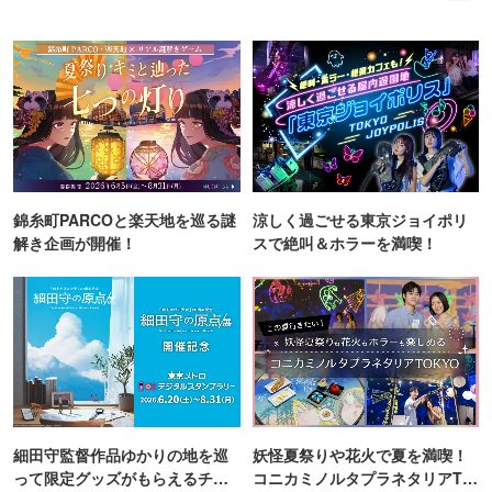
錦糸町PARCOと楽天地を巡る謎
涼しく過ごせる東京ジョイポリ
解き企画が開催！
スで絶叫＆ホラーを満喫！
細田守監督作品ゆかりの地を巡
妖怪夏祭りや花火で夏を満喫！
って限定グッズがもらえるチャ
コニカミノルタプラネタリアTO