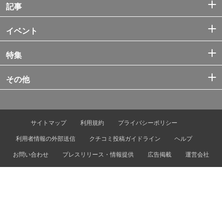
記事
イベント
特集
その他
サイトマップ
利用規約
プライバシーポリシー
利用者情報の外部送信
クチコミ投稿ガイドライン
ヘルプ
お問い合わせ
プレスリリース・情報提供
広告掲載
運営会社
© Tokyo Metro Co., Ltd. & Let’s ENJOY TOKYO, Inc.