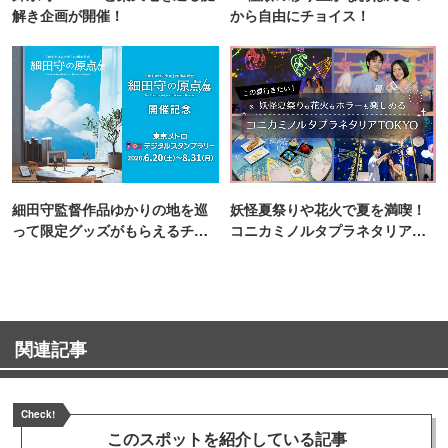
解き企画が開催！
から自由にチョイス！
細田守監督作品ゆかりの地を巡
妖怪夏祭りや花火で夏を満喫！
って限定グッズがもらえるチャ
コニカミノルタプラネタリア
ンス！
TOKYO
関連記事
Check!
このスポットを
紹介している記事