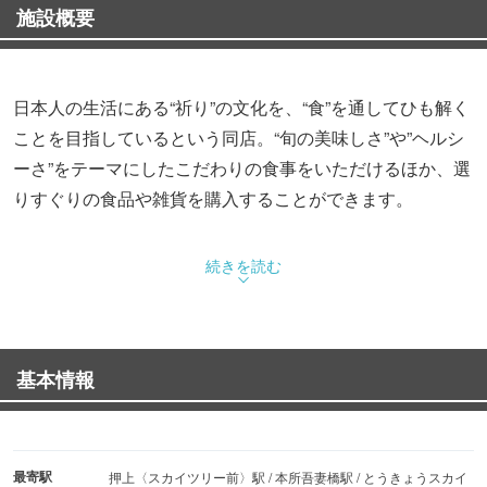
施設概要
日本人の生活にある“祈り”の文化を、“食”を通してひも解く
ことを目指しているという同店。“旬の美味しさ”や”ヘルシ
ーさ”をテーマにしたこだわりの食事をいただけるほか、選
りすぐりの食品や雑貨を購入することができます。
看板メニューは、旬の野菜と出汁のうま味が詰まっている
続きを読む
という「具だくさんの汁もの」と、花をかたどったかわい
らしい見た目の「花むすび」。「まろやかなお味噌と具だ
くさんの豚汁 豚汁プレート花むすび３個セット」をはじ
基本情報
めとするセットメニューも展開されます。
また、丁寧に作られた味噌、出汁、調味料などの食品や、
見た目も楽しく身体に美味しいお菓子、ダイニングを活き
最寄駅
押上〈スカイツリー前〉駅 / 本所吾妻橋駅 / とうきょうスカイ