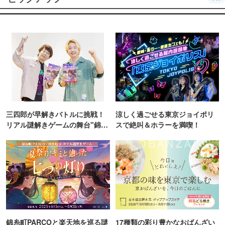
三四郎が早解きバトルに挑戦！
涼しく過ごせる東京ジョイポリ
リアル謎解きゲームの舞台"錦糸
スで絶叫＆ホラーを満喫！
町PARCO・楽天地"を巡る！
錦糸町PARCOと楽天地を巡る謎
17種類の彩り豊かなおばんざい