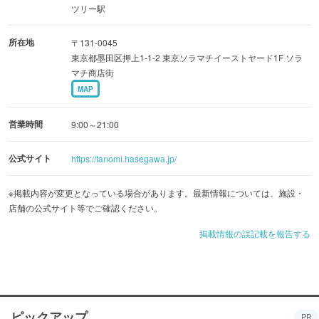
活きとさせる雑貨など、さまざまな逸品が店頭で販売され
ツリー駅
ます。
所在地
〒131-0045
東京都墨田区押上1-1-2 東京ソラマチイーストヤード1F ソラ
マチ商店街
MAP
営業時間
9:00～21:00
公式サイト
https://tanomi.hasegawa.jp/
※掲載内容が変更となっている場合があります。最新情報については、施設・
店舗の公式サイト等でご確認ください。
掲載情報の誤記載を報告する
ピックアップ
PR