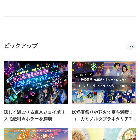
ピックアップ
PR
涼しく過ごせる東京ジョイポリ
妖怪夏祭りや花火で夏を満喫！
スで絶叫＆ホラーを満喫！
コニカミノルタプラネタリアTO
KYO