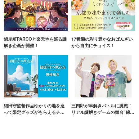
錦糸町PARCOと楽天地を巡る謎
17種類の彩り豊かなおばんざい
解き企画が開催！
から自由にチョイス！
細田守監督作品ゆかりの地を巡
三四郎が早解きバトルに挑戦！
って限定グッズがもらえるチャ
リアル謎解きゲームの舞台"錦糸
ンス！
町PARCO・楽天地"を巡る！