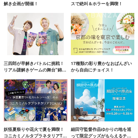
解き企画が開催！
スで絶叫＆ホラーを満喫！
三四郎が早解きバトルに挑戦！
17種類の彩り豊かなおばんざい
リアル謎解きゲームの舞台"錦糸
から自由にチョイス！
町PARCO・楽天地"を巡る！
妖怪夏祭りや花火で夏を満喫！
細田守監督作品ゆかりの地を巡
コニカミノルタプラネタリアTO
って限定グッズがもらえるチャ