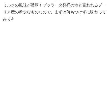
「2種モッツァレラとリコッタ 産地直送トマト盛り合わせ
（80g）」（4,300円/税抜）。甘酸っぱいトマトとミルキー
でまろやかなブッラータという王道の組み合わせ。一緒に
白ワインをオーダーするなら、カンパーニャ産のファラン
ギーナや、プーリア産のシャルドネが好相性です。