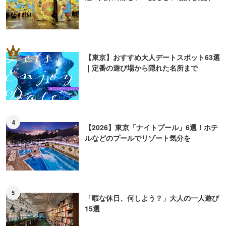
ピックアップ
PR
錦糸町PARCOと楽天地を巡る謎
三四郎が早解きバトルに挑戦！
解き企画が開催！
リアル謎解きゲームの舞台"錦糸
町PARCO・楽天地"を巡る！