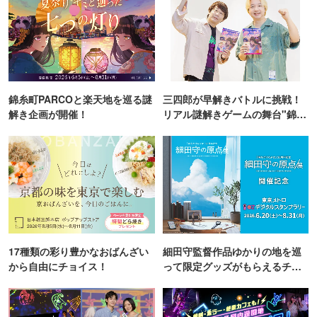
昼から楽しむ！開放感溢れる屋上ビアガーデン&BBQ
空席確認・予約
平均予算 3,600円
星空ビアガーデン＆BBQ スカイテラス 上野店 by天龍
上野駅／東京都