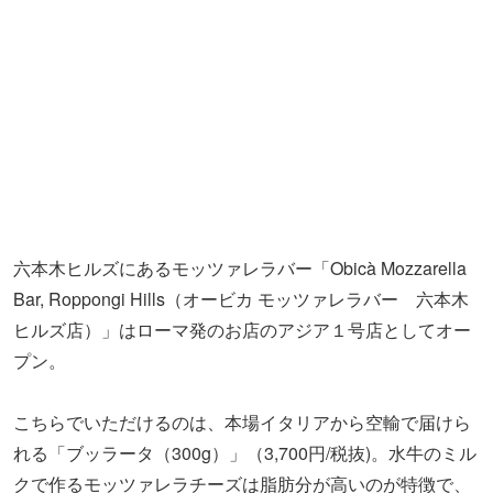
ヒルズ店）」はローマ発のお店のアジア１号店としてオー
プン。
こちらでいただけるのは、本場イタリアから空輸で届けら
れる「ブッラータ（300g）」（3,700円/税抜)。水牛のミル
クで作るモッツァレラチーズは脂肪分が高いのが特徴で、
ミルクの風味が濃厚！ブッラータ発祥の地と言われるプー
リア産の希少なものなので、まずは何もつけずに味わって
みて♪