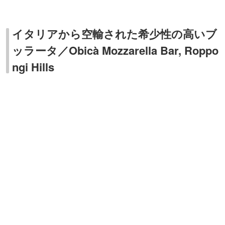
六本木ヒルズにあるモッツァレラバー「Obicà Mozzarella
Bar, Roppongi Hills（オービカ モッツァレラバー 六本木