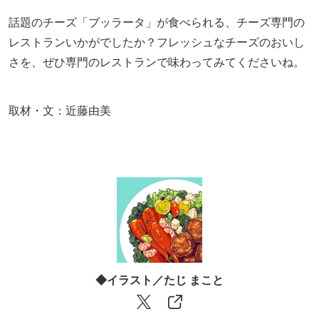
にピッタリ【2026】
2
【2026】夏デートおすすめスポット26
選！関東の涼しい・夏らしい場所を紹介
3
【東京】おすすめ大人デートスポット63選
｜定番の遊び場から隠れた名所まで
4
【2026】東京「ナイトプール」6選！ホテ
ルなどのプールでリゾート気分を