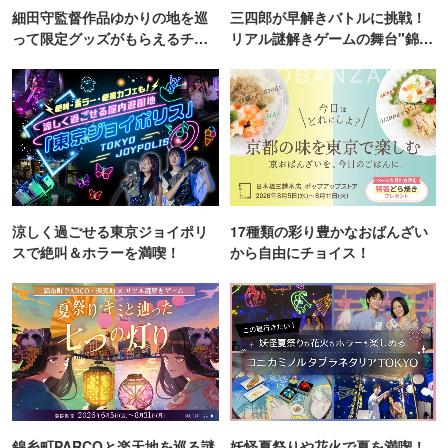
細田守監督作品ゆかりの地を巡
三四郎が早解きバトルに挑戦！
って限定グッズがもらえるチャ
リアル謎解きゲームの舞台"錦糸
ンス！
町PARCO・楽天地"を巡る！
涼しく過ごせる東京ジョイポリ
17種類の彩り豊かなおばんざい
スで絶叫＆ホラーを満喫！
から自由にチョイス！
錦糸町PARCOと楽天地を巡る謎
妖怪夏祭りや花火で夏を満喫！