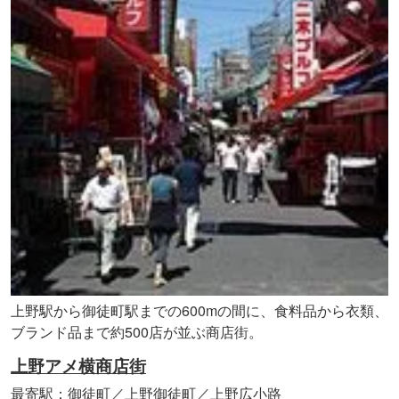
上野駅から御徒町駅までの600mの間に、食料品から衣類、
ブランド品まで約500店が並ぶ商店街。
上野アメ横商店街
最寄駅：御徒町／上野御徒町／上野広小路