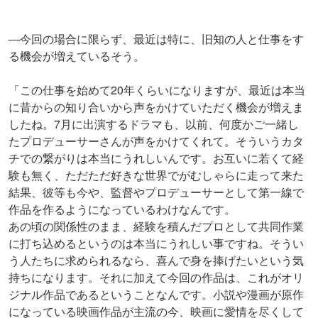
―今回の場合に限らず、最近は特に、旧知の人と仕事をす
る機会が増えているそう。
「この仕事を始めて20年くらいになりますが、最近は本当
に昔からの知り合いから声をかけていただく機会が増えま
したね。7月に出演するドラマも、以前、何度かご一緒し
たプロデューサーさんが声をかけてくれて。そういうカタ
チでの繋がりは本当にうれしいんです。お互いに若くて経
験も無く、ただただ好きな世界でがむしゃらに走って来た
結果、彼等も今や、監督やプロデューサーとして第一線で
作品を作るようになっているわけなんです。
あの頃の関係性のまま、経験を積んだプロとして共同作業
に打ち込めるというのは本当にうれしい事ですね。そうい
う人たちに求められるなら、喜んで身を捧げたいという気
持ちになります。それに加えて今回の作品は、これがオリ
ジナル作品であるということなんです。小説や漫画が原作
になっている映画作品が主流の今、映画に愛情を尽くして