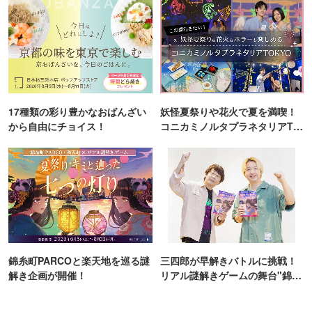
17種類の彩り豊かなおばんざい
妖怪夏祭りや花火で夏を満喫！
から自由にチョイス！
コニカミノルタプラネタリアTO
KYO
錦糸町PARCOと楽天地を巡る謎
三四郎が早解きバトルに挑戦！
解き企画が開催！
リアル謎解きゲームの舞台"錦糸
町PARCO・楽天地"を巡る！