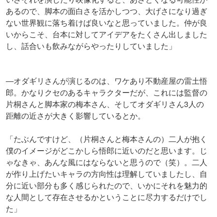
あるので、脚本の面白さを活かしつつ、大げさになり過ぎ
ない世界観に落ち着けば良いなと思っていました。仲が良
いからこそ、台本に対してアイデアをたくさん出しました
し、話合いも飲みながらやったりしていました」
―オダギリさんが演じるのは、ワケあり不動産屋の雷土悟
郎。かなりクセのあるキャラクターだが、これには監督の
片桐さんと脚本家の梅本さん、そしてオダギリさん3人の
距離の近さが大きく影響しているとか。
「たぶんですけど、（片桐さんと梅本さんの）二人が抱く
僕のイメージがどこかしら悟郎に近いのだと思います。じ
ゃなきゃ、あんな風にはならないと思うので（笑）。二人
が作り上げたいキャラの方向性は理解していましたし、自
分に近い部分も多く感じられたので、いかにそれを魅力的
な人間として存在させるかということに尽力するだけでし
た」