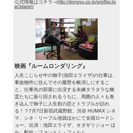
公式情報はコチラ→
http://dongyu.co.jp/profile/Jo
eOdagiri/
映画『ルームロンダリング』
人生こじらせ中の御子(池田エライザ)の仕事は、
事故物件に住んでその履歴を帳消しにするこ
と。仕事先の部屋に出没する未練タラタラな幽
霊たちに振り回されるうちに、周囲の人々も巻
き込んで御子に人生初の恋とトラブルが訪れ
る！？7月7日新宿武蔵野館、渋谷 HUMAX シネ
マ、シネ・リーブル池袋ほかにて全国ロードシ
ョー。出演：池田エライザ、オダギリジョー ほ
か 配給：ファントム・フィルム