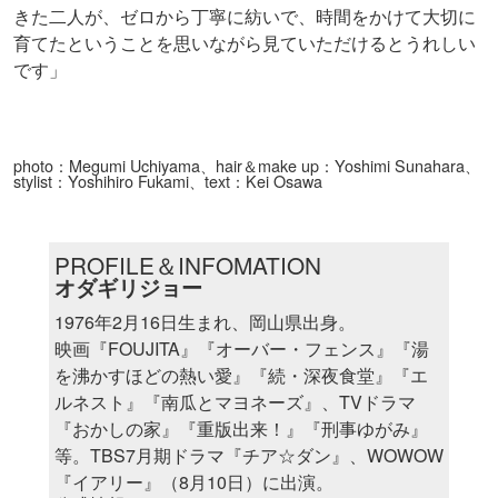
きた二人が、ゼロから丁寧に紡いで、時間をかけて大切に
育てたということを思いながら見ていただけるとうれしい
です」
photo：Megumi Uchiyama、hair＆make up：Yoshimi Sunahara、
stylist：Yoshihiro Fukami、text：Kei Osawa
PROFILE＆INFOMATION
オダギリジョー
1976年2月16日生まれ、岡山県出身。
映画『FOUJITA』『オーバー・フェンス』『湯
を沸かすほどの熱い愛』『続・深夜食堂』『エ
ルネスト』『南瓜とマヨネーズ』、TVドラマ
『おかしの家』『重版出来！』『刑事ゆがみ』
等。TBS7月期ドラマ『チア☆ダン』、WOWOW
『イアリー』（8月10日）に出演。