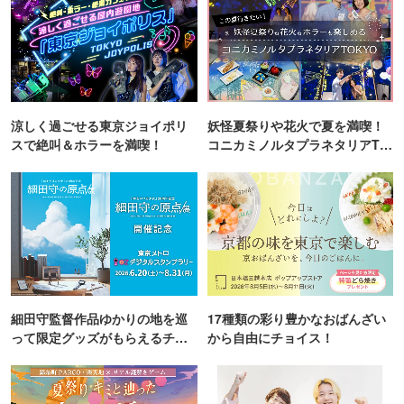
涼しく過ごせる東京ジョイポリ
妖怪夏祭りや花火で夏を満喫！
スで絶叫＆ホラーを満喫！
コニカミノルタプラネタリアTO
KYO
細田守監督作品ゆかりの地を巡
17種類の彩り豊かなおばんざい
って限定グッズがもらえるチャ
から自由にチョイス！
ンス！