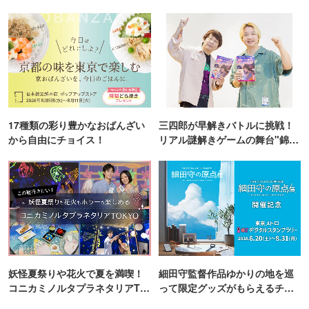
17種類の彩り豊かなおばんざい
三四郎が早解きバトルに挑戦！
から自由にチョイス！
リアル謎解きゲームの舞台"錦糸
町PARCO・楽天地"を巡る！
妖怪夏祭りや花火で夏を満喫！
細田守監督作品ゆかりの地を巡
コニカミノルタプラネタリアTO
って限定グッズがもらえるチャ
KYO
ンス！