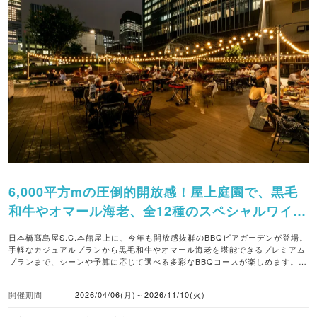
6,000平方mの圧倒的開放感！屋上庭園で、黒毛
和牛やオマール海老、全12種のスペシャルワイン
ビュッフェまで堪能。
日本橋髙島屋S.C.本館屋上に、今年も開放感抜群のBBQビアガーデンが登場。
手軽なカジュアルプランから黒毛和牛やオマール海老を堪能できるプレミアム
プランまで、シーンや予算に応じて選べる多彩なBBQコースが楽しめます。
また、日本橋髙島屋S.C.本館地下の生鮮食品売場で購入したお肉を持ち込め
る“地下でお肉を買ってBBQ”プランで、自分好みにカスタマイズできるのもう
開催期間
2026/04/06(月)～2026/11/10(火)
れしいポイントです。子ども向けメニューもあるのでファミリーでの利用もオ
ススメです。 ■注目メニュー ・カジュアルBBQプラン（6,800円） 厚切り