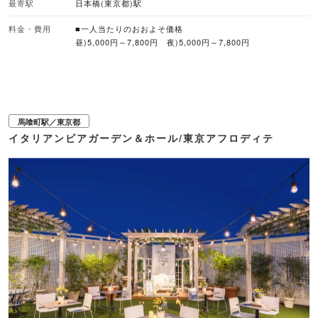
最寄駅
日本橋(東京都)駅
ベーコンやジャークチキンなど、食べ応えのあるグリルをバランスよく楽しめ
ます。 ・スタンダードBBQプラン（7,800円） 牛肉グリルに加え、ケイジ
ャンシュリンプやホタテなどシーフードも楽しめる人気プラン ・黒毛和牛とオ
料金・費用
■一人当たりのおおよそ価格
マール海老のプレミアムBBQプラン（9,300円） 接待や特別な会食、ワンラ
昼)5,000円～7,800円 夜)5,000円～7,800円
ンク上の宴会シーンに最適な贅沢プラン ・地下でお肉を買ってBBQプラン
（5,000円） 日本橋高島屋S.C.本館地下の生鮮食品売場で購入したお肉を持
ち込み可能。 ※キッズBBQを除く全プランに120分飲み放題付き
馬喰町駅／東京都
イタリアンビアガーデン＆ホール/東京アフロディテ