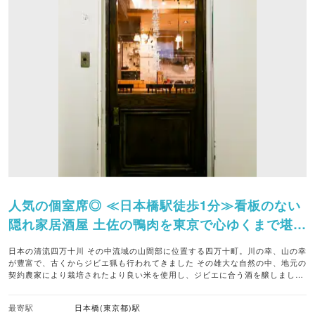
人気の個室席◎ ≪日本橋駅徒歩1分≫看板のない
隠れ家居酒屋 土佐の鴨肉を東京で心ゆくまで堪能
できるお店です♪ ☆オススメ☆土佐鴨しゃぶ＜〆
日本の清流四万十川 その中流域の山間部に位置する四万十町。川の幸、山の幸
麺付＞1人前2,600円！
が豊富で、古くからジビエ猟も行われてきました その雄大な自然の中、地元の
契約農家により栽培されたより良い米を使用し、ジビエに合う酒を醸しました
日本酒の濃醇な味わい、ほどよい酸味とジビエのマリアージュをお楽しみ下さ
い 「鴨の味」という言葉が、特別おいしいことの比喩に使われるほどに日本人
最寄駅
日本橋(東京都)駅
を魅了してきた鴨 健康的でヘルシー志向の方にも嬉しいのが人気の理由でもあ