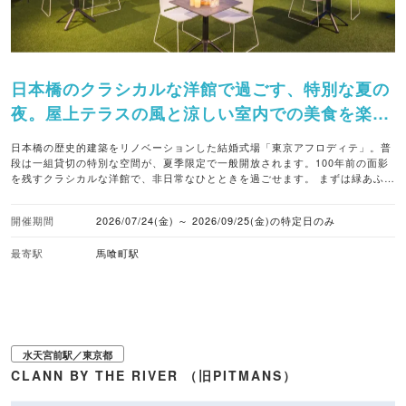
日本橋のクラシカルな洋館で過ごす、特別な夏の
夜。屋上テラスの風と涼しい室内での美食を楽し
めます。
日本橋の歴史的建築をリノベーションした結婚式場「東京アフロディテ」。普
段は一組貸切の特別な空間が、夏季限定で一般開放されます。100年前の面影
を残すクラシカルな洋館で、非日常なひとときを過ごせます。 まずは緑あふれ
る屋上のルーフトップガーデンへ。心地よい夜風を感じながら乾杯を楽しんだ
後は、涼しく快適な室内へと移動してお食事を堪能できます。メニューは、夏
開催期間
2026/07/24(金) ～ 2026/09/25(金)の特定日のみ
野菜のカポナータや特選豚肩ロースのグリル、チーズたっぷりのラザニアな
ど、ビールやワインにぴったりのイタリアン。都会の喧騒を忘れて、シェフ自
最寄駅
馬喰町駅
慢の贅沢な料理をゆっくりと味わってみてはいかが。 ■注目メニュー ・シェフ
特製イタリアン（豚肩ロースのグリル、ラザニア、カッペリーニ等全8品）
飲み放題付きプラン：大人 6,600円〜 ■暑さ対策 乾杯後は室内のビアホールへ
移動（冷房完備） ■予約受付 要予約（特定日限定開催） 7月24日・25日
（土）・31日（金）／8月7日（金）・14日（金）・15日（土）・21日
（金）・22日（土）・28日（金）／9月4日（金）・5日（土）・11日（金）・
18日（金）・19日（土）・25日（金） ■アクセス JR「馬喰町」駅・地下鉄
水天宮前駅／東京都
「馬喰横山」駅・「東日本橋」駅より徒歩2分、地下鉄「小伝馬町」駅より徒
CLANN BY THE RIVER （旧PITMANS）
歩5分