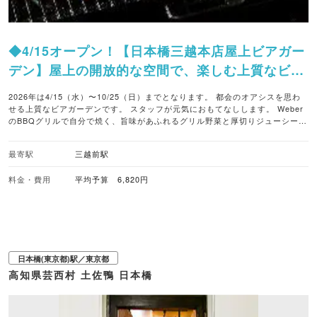
◆4/15オープン！【日本橋三越本店屋上ビアガー
デン】屋上の開放的な空間で、楽しむ上質なビア
ガーデン
2026年は4/15（水）〜10/25（日）までとなります。 都会のオアシスを思わ
せる上質なビアガーデンです。 スタッフが元気におもてなしします。 Weber
のBBQグリルで自分で焼く、旨味があふれるグリル野菜と厚切りジューシーな
お肉＆ 種類豊富な飲み放題のお酒をお楽しみください。 今年から、Weberの
BBQグリルはこだわりの炭火とスタイリッシュなガスグリルの2種類。 選べる
最寄駅
三越前駅
楽しさで、夜のひと時をお過ごしください。
料金・費用
平均予算 6,820円
日本橋(東京都)駅／東京都
高知県芸西村 土佐鴨 日本橋