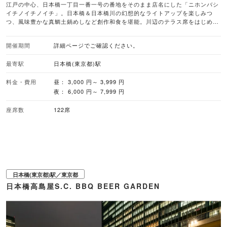
江戸の中心、日本橋一丁目一番一号の番地をそのまま店名にした「ニホンバシ
イチノイチノイチ」。日本橋＆日本橋川の幻想的なライトアップを楽しみつ
つ、風味豊かな真鯛土鍋めしなど創作和食を堪能。川辺のテラス席をはじめ、
和を感じるモダンな特別席で大人の飲み会を楽しんで。
開催期間
詳細ページでご確認ください。
最寄駅
日本橋(東京都)駅
料金・費用
昼： 3,000 円～ 3,999 円
夜： 6,000 円～ 7,999 円
座席数
122席
日本橋(東京都)駅／東京都
日本橋高島屋S.C. BBQ BEER GARDEN