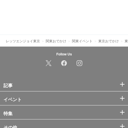
レッツエンジョイ東京
関東おでかけ
関東イベント
東京おでかけ
東
Follow Us
記事
イベント
特集
その他