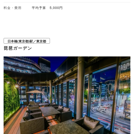
ります ◆料理◆ ・土佐鴨しゃぶ…2,600円 ・土佐鴨焼きセット…1,800円 土
料金・費用
平均予算 5,000円
佐の鴨肉をふんだんに使った鴨しゃぶや鴨焼きはどれも絶品！ こだわり抜いた
鴨肉を、しゃぶしゃぶスタイル・焼きスタイルで思う存分ご堪能下さい！
日本橋(東京都)駅／東京都
琵琶ガーデン