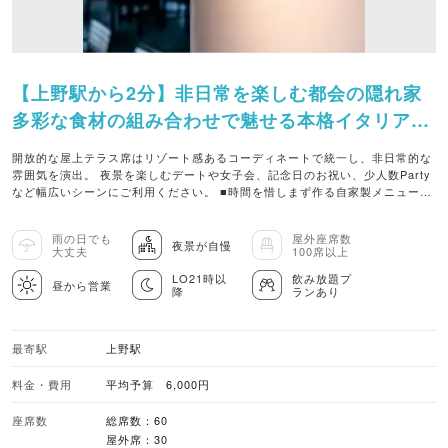
【上野駅から2分】非日常を楽しむ都会の隠れ家
多彩な食材の組み合わせで魅せる本格イタリアン
《寛ぎ空間》開放感抜群のテラス席とシンプルで
開放的な屋上テラス席はリゾート感あるコーディネートで統一し、非日常的な
お洒落な心落ち着く店内
雰囲気を演出。 夜景を楽しむデートや女子会、記念日のお祝い、少人数Party
など幅広いシーンにご利用ください。 ■時間を惜しまず作る自家製メニューを
コースで堪能 ディナーコースは乾杯シャンドン・ブリュット付き ＜当店オス
スメ＞2時間飲み放題とシェフ厳選の料理コース ＜デザートプレート付＞アニ
雨の日でも
屋外座席数
バーサリーDINNER COURSE ■素材の味を活かした本格イタリアン 目で楽し
夜景が自慢
大丈夫
100席以上
み舌で味わう。驚きとわくわくを感じていただきたい 趣向を凝らしたシェフ自
慢の逸品を、ぜひお楽しみください ■お食事とのペアリングを楽しむ豊富なワ
LO21時以
飲み放題プ
昼から営業
降
ランあり
イン 葡萄本来の味わいを楽しめる「自然派ワイン」 女子会や記念日の食事を
華やかに彩るのに相応しい「モエ・エ・シャンドン」
最寄駅
上野駅
料金・費用
平均予算 6,000円
座席数
総席数：60
屋外席：30