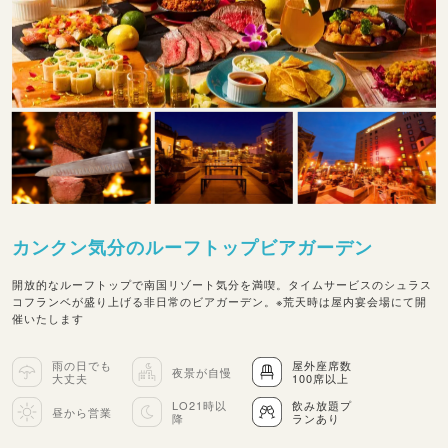
カンクン気分のルーフトップビアガーデン
開放的なルーフトップで南国リゾート気分を満喫。タイムサービスのシュラス
コフランベが盛り上げる非日常のビアガーデン。※荒天時は屋内宴会場にて開
催いたします
雨の日でも
屋外座席数
夜景が自慢
大丈夫
100席以上
LO21時以
飲み放題プ
昼から営業
降
ランあり