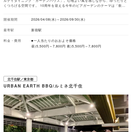
ルデイダイニング「ガーデンハウス」。心地よい風を感じながら、ゆったりと
くつろげる空間です。 10周年を迎える今年のビアガーデンのテーマは「飲め
るチキン」。ビールと相性抜群のフライドチキンが、選べる3種の特製ディッ
プソースで飽きることなく食べ放題に。さらに、三浦・青木農園から直送され
開催期間
2026/04/08(水)～2026/09/30(水)
る新鮮な野菜のバーニャカウダや、豚肩ロースのグリルなど、ボリューム満点
のメニューが用意されています。 基本コースは2時間または3時間飲み放題と
最寄駅
新宿駅
チキン食べ放題がセット。また小学生や未就学児向けのメニューもあり、仕事
帰りや休日に、家族や仲間と心地よい時間を過ごせます。 ■注目メニュー ・2
時間飲み放題＆チキン食べ放題ビアガーデン（5,500円/90分L.O.） ・3時間飲
料金・費用
■一人当たりのおおよそ価格
み放題＆チキン食べ放題ビアガーデン（7,800円/150分L.O.） ・小学生ソフト
昼)5,500円～7,800円 夜)5,500円～7,800円
ドリンク飲み放題＆チキン食べ放題（3,500円/90分L.O.） ・未就学児 ＋
1,000円でソフトドリンク飲み放題 / ＋1,500円でキッズプレート ■予約受付
WEB予約あり、電話予約あり ※ネット予約でお得なプランあり ■雨天対応 雨
天・強風など悪天候等の状況により中止の場合あり
北千住駅／東京都
URBAN EARTH BBQ/ルミネ北千住