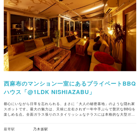
西麻布のマンション一室にあるプライベートBBQ
ハウス「@1LDK NISHIAZABU」
都心にいながら日常を忘れられる、まさに「大人の秘密基地」のような隠れ家
スポットです。最大の魅力は、天候に左右されず一年中手ぶらで贅沢なBBQを
楽しめる点。全面ガラス張りのスタイリッシュなテラスには本格的な大型ガス
グリルが完備されており、本場韓国のシェフと共同開発した秘伝ソースで味わ
う絶品サムギョプサルBBQコースが堪能できます。店内は6名から最大25名ま
最寄駅
乃木坂駅
で対応可能な完全個室スタイル。70インチの大型モニターを備えたラグジュア
リーなラウンジ空間は、会食や記念日、歓送迎会、女子会、さらにはお子様連