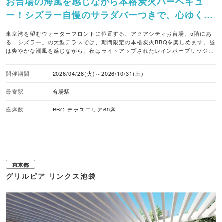
お台場の海風を感じながら本格炭火バーベキュ
ー！シズラー自慢のサラダバーつきで、心ゆくま
で堪能できる。
東京湾を望むウォーターフロントに位置する、アクアシティお台場。5階にあ
る「シズラー」の大型テラスでは、期間限定の本格炭火BBQを楽しめます。昼
は爽やかな潮風を感じながら、夜はライトアップされたレインボーブリッジや
東京タワーを眺めながらと、時間により異なる魅力があるのもポイント。
Weber社製のグリルで焼き上げるのは、肉厚なリブロースや豪華なロブスター
開催期間
2026/04/28(火)～2026/10/31(土)
など。「サーフ＆ターフプレート」なら、お肉もシーフードも一度に味わえま
す。火起こしや片付けはスタッフにおまかせして、自分たちは焼いて食べるこ
最寄駅
台場駅
とに集中できるのが嬉しいポイント。さらに、70種類以上のメニューが並ぶプ
レミアムサラダバーと名物のチーズトーストも堪能できます。 ■注目メニュー
・リブロースやラムを味わう「トリプルミートプレート」：7,500円 ・ロブス
座席数
BBQ テラスエリア60席
ターや帆立を堪能する「シーフードプレート」：7,500円 ・肉も海鮮も贅沢に
楽しむ「サーフ＆ターフプレート」：9,000円 ※全メニューにプレミアムサラ
ダバー・チーズトースト付き ※飲み放題プランあり ■バーベキューのスタイル
手ぶらバーベキュー ■取り扱いビール ハイネケン ■ノンアルコールビール グ
リーンズフリー0.0 ■予約受付 WEB予約あり ■座席数 BBQテラスエリア60席
■雨天対応 天候によりBBQテラスを利用できない場合あり ■アクセス ゆりか
東京都
もめ「台場」駅徒歩3分、りんかい線「東京テレポート」駅徒歩8分
グリルピア リンクス池袋