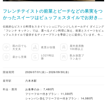
フレンチテイストの前菜とピーチなどの果実をつ
かったスイーツはビュッフェスタイルでお好きな
だけ！
伝統的なビストロ料理をスタイリッシュにアレンジしたオールデイ ダイニング
「フレンチ キッチン」では、選べるメイン料理に加え、前菜とスイーツをビュ
ッフェスタイルで提供するディナープランを季節ごとに提供しています。今夏
は、南仏プロヴァンス地方の郷土料理を取り入れた5種類のメイン料理を用
意。白身魚や海老、イカ、ムール貝など魚介の旨みが溶け込んだ、マルセイユ
雨の日でも
屋外座席数
発祥の漁師料理ブイヤベース、ポーチドエッグとアーティチョークフリットを
夜景が自慢
大丈夫
100席以上
添えた夏野菜をたっぷり使ったラタトゥイユ、白ワインやトマトなどで鶏もも
肉を煮込んだチキンプロヴァンサルなど、南仏の代表料理が揃います。そのほ
LO21時以
飲み放題プ
昼から営業
降
ランあり
か、スパイスをまとわせたビーフ、プロヴァンスのミックスハーブを混ぜ込ん
だポークとラムのハンバーグ、やわらかなポークコンフィを串に刺したBBQブ
ロシェットも用意され、バリエーション豊かな5種類の中から好みの1品を選べ
ます。ビュッフェステーションには、ポークにプロヴァンスの特産品であるラ
開催期間
2026/07/01(水)～2026/09/30(水)
ベンダーのはちみつを合わせたパテ ド プロヴァンスや、ガスパチョ、ヴィシ
ソワーズなど、夏の南仏の食卓を彩る冷製料理が並びます。前菜からメインま
最寄駅
六本木駅
で南仏の郷土料理をアレンジしたメニューの数々を堪能できます。 デザートで
は、夏の果実の美味しさを存分に味わえるスイーツが並びます。しっとりとし
料金・費用
お食事のみ： 7,480円
たスポンジでみずみずしいフレッシュピーチをサンドした白桃ショートケーキ
フリーフロー付きプラン： 11,330円
や、レモンの酸味がさわやかなカスタードクリームとはちみつ風味の生クリー
シャンパン含むフリーフロー付きプラン： 14,080円
ムをサクッとしたシュー生地に重ねたパリブレスト、旬のアプリコットやイチ
ジク、ベリーなどのフルーツを時期ごとに変えて提供するタルトなど、世界大