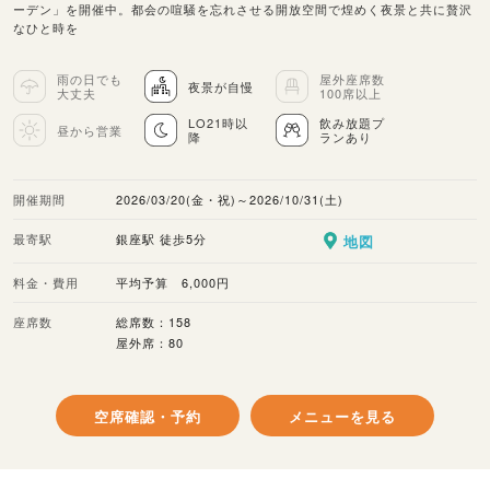
ーデン」を開催中。都会の喧騒を忘れさせる開放空間で煌めく夜景と共に贅沢
なひと時を
雨の日でも
屋外座席数
夜景が自慢
大丈夫
100席以上
LO21時以
飲み放題プ
昼から営業
降
ランあり
開催期間
2026/03/20(金・祝)～2026/10/31(土)
最寄駅
銀座駅 徒歩5分
地図
料金・費用
平均予算 6,000円
座席数
総席数：158
屋外席：80
空席確認・予約
メニューを見る