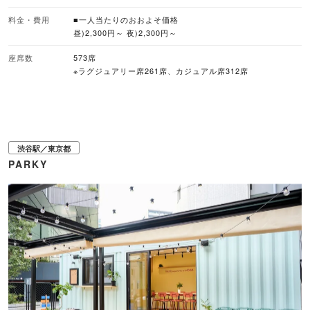
やスポーツ観戦、地域連携イベントなど、多目的な活用を見据えた空間となっ
ているのも特徴。食とエンターテインメントが交差する新しい交流の場として
料金・費用
■一人当たりのおおよそ価格
さまざまなイベント予定されているので、ぜひチェックしてみて！ ■注目メニ
昼)2,300円～ 夜)2,300円～
ュー ・手ぶらで楽しめる予約セット アメリカングリルセット（2,900円/ラ
グジュアリー席限定） レギュラーセット（2,300円） 海鮮セット（2,600
座席数
573席
円） わんぱくキッズセット （1,600円） ・デパチカ（西武池袋本店や池袋
※ラグジュアリー席261席、カジュアル席312席
ショッピングパーク）からの食材持ち込みも自由 ■バーベキューのスタイル 手
ぶらBBQ、食材持ち込みBBQ ■座席数 573席 ※ラグジュアリー席261席、カジ
ュアル席312席
渋谷駅／東京都
PARKY