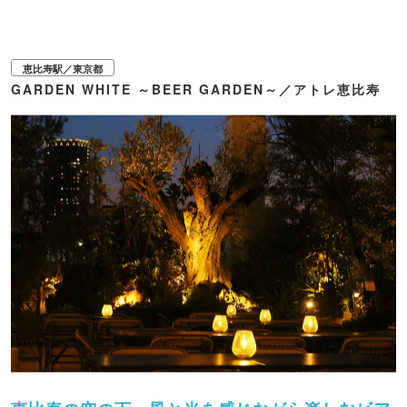
会で優勝・受賞者を輩出し続けるペストリーチームが手掛けるスイーツを、ビ
ュッフェスタイルで心ゆくまで楽しめます。 南仏の郷土料理や旬のフルーツを
ふんだんに使ったメニューを味わいに、足を運んでみてはいかがでしょうか。
◆ビュッフェ形式 前菜 ・コーンと枝豆のピサラディエール サンフラワーシ
ード ・ニソワーズサラダ ・プロヴァンス風オムレツ ・ポワブロングリエ バ
恵比寿駅／東京都
ニラ風味 ・タコとポテトのマリネ ・クスクスサラダ ・イワシの香草パン粉焼
GARDEN WHITE ～BEER GARDEN～／アトレ恵比寿
き ・ガスパチョ ・ヴィシソワーズ ・コーンスープ ・パテドプロヴァンス ラ
ベンダー蜂蜜風味 ・キャロットラペ オレンジ風味 ・野菜のクリュディテ
タプナード スイーツ ・白桃ショートケーキ ・レモンハチミツ パリブレスト
・ココナッツ マンゴームース ・タルト（アプリコット・イチジク・ベリーな
ど時期によって変わります） ・フロマージュブランムース メロンクーリー
・アイスクリームステーション ◆テーブルサービス メインディッシュ（5種類
よりお好きな1品をお選びいただけます） ・ラタトゥイユ ポーチドケージフ
リーエッグ アーティチョークフリット ミックスハーブ ・ブイヤベース ポ
テトコンフィ ルイユ クルトン ・イサキのポワレ ムール貝とポテトのファ
ルシ グリルズッキーニ ・チキンプロヴァンサル オレンジ風味 オリーブ
クリーミーポレンタ ・プロヴァンスBBQブロシェット ピストゥソース トマト
ファルシ アリゴ フリーフロードリンク ・シャンパンまたはスパークリングワ
イン ・ロゼワイン ・赤白ワイン ・スタンダードカクテル（ジントニック、モ
スコミュール、カシスオレンジなど） ・ビール ・ソフトドリンク各種 ※内容
の詳細は公式サイトをご確認ください。