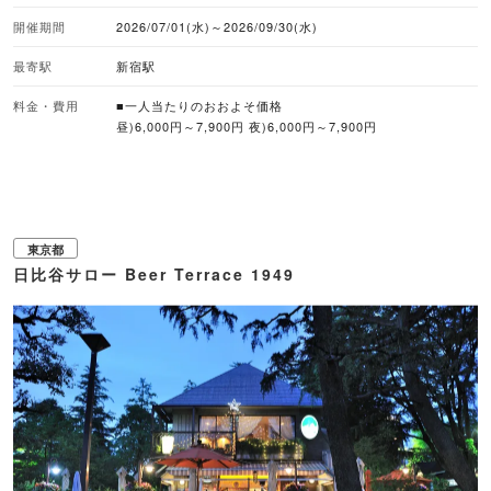
フライドチキンや豚肩ロースのグリルなど、シェアして味わう充実のセットメ
開催期間
2026/07/01(水)～2026/09/30(水)
ニューも用意されています。 ドリンクはメキシコ産のコロナビールやテキーラ
カクテル、ナチュラルワインなどをフリーフローで提供。2時間または3時間飲
最寄駅
新宿駅
み放題のプランを選択でき、都会のテラスでゆったりとした時間を過ごせま
す。 ■注目メニュー・プラン ・6種のタコス食べ放題+2時間飲み放題（6,000
円） ・6種のタコス食べ放題+3時間飲み放題（7,900円） ※タコス6種食べ放題
料金・費用
■一人当たりのおおよそ価格
（プルドポーク、和歌山県 奇跡のしらす、三浦 青木農園 完熟ズッキーニのグ
昼)6,000円～7,900円 夜)6,000円～7,900円
リル、藁焼きカツオなど） ■取り扱いビール サッポロ黒ラベル、コロナビール
■予約受付 WEB予約あり
東京都
日比谷サロー Beer Terrace 1949