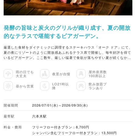
発酵の旨味と炭火のグリルが織り成す、夏の開放
的なテラスで堪能するビアガーデン。
厳選した食材をダイナミックに調理するステーキハウス「オーク ドア」にて、
夏の夜にリゾートのように開放感あふれるテラス席で開催し、毎年好評を得て
いるビアガーデン。ここ数年、厳しい猛暑で食欲が落ちやすい夏が続くなか、
今年は腸内環境を整え、夏バテ予防にも効くとされている“発酵”の力に着目し
ました。チャコールグリルで焼き上げる食材に塩麹や味噌、ザワークラウトな
雨の日でも
屋外座席数
どの発酵食材を掛け合わせます。香ばしさと発酵の旨味が重なり、暑さの中で
夜景が自慢
大丈夫
100席以上
も食が進むダイナミックな料理を、シャンパンやビールのフリーフローととも
に楽しめます。 今年のビアガーデンのメインには、ビーフやポーク、燻製ソー
LO21時以
飲み放題プ
昼から営業
降
ランあり
セージをはじめ、タコや炭火焼きとうもろこしなど多彩なグリル料理をシェア
プレートで提供します。塩麹でマリネしてから1日寝かせたのち、じっくりと
火入れをしてやわらかく仕上げたビーフサーロインには、クミンとハラペーニ
ョを効かせたヨーグルトソースを添え、凝縮した牛肉の旨味にスパイシーさと
開催期間
2026/07/01(水)～2026/09/30(水)
清涼感を加えます。低温調理で旨味を引き出した国産ポークロインにはタラゴ
ン味噌を塗り、表面はカリカリ、中はジューシーに焼き上げるほか、発酵チリ
最寄駅
六本木駅
入りの自家製燻製ソーセージには柚子が香るザワークラウトを合わせます。さ
らに、魚醤がほのかに香るタコのグリルや、桜チップで燻製した自家製の醤油
料金・費用
フリーフロー付きプラン：8,700円
を塗って炭火で焼き上げた旬のとうもろこしなど、ボリューミーで満足度の高
シャンパン含むフリーフロー付きプラン：13,500円
い料理の数々を堪能できます。また、表面を香ばしく焦がしたキャベツに、ア