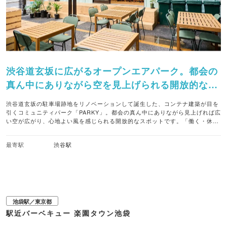
渋谷道玄坂に広がるオープンエアパーク。都会の
真ん中にありながら空を見上げられる開放的な空
間で、手ぶらBBQやクラフトビールを楽しめる。
渋谷道玄坂の駐車場跡地をリノベーションして誕生した、コンテナ建築が目を
引くコミュニティパーク「PARKY」。都会の真ん中にありながら見上げれば広
い空が広がり、心地よい風を感じられる開放的なスポットです。「働く・休
む・集まる」を自由につなぐ、渋谷の新しい拠点として親しまれています。 夜
のメインは、準備や片付けが一切不要な手ぶらバーベキュー。本格的なグリル
最寄駅
渋谷駅
で焼き上げる厳選されたお肉や野菜を、賑やかなオープンエアで堪能できま
す。さらに、人気のクラフトビールを楽しめるビアガーデンや、仕事合間のリ
フレッシュに最適なカフェも併設。仕事帰りの交流会から、ふらっと立ち寄る
一杯まで、都会ならではのアウトドア体験をが叶います。 ■注目メニュー ・手
ぶらで楽しめる本格BBQコース（厳選肉・野菜） ・クラフトビールを含む30
種類以上のドリンク飲み放題 ・本格チュロス（シナモン・おつまみ系など） ■
バーベキューのスタイル 手ぶらバーベキュー ■クラフトビール取り扱い あり
池袋駅／東京都
駅近バーベキュー 楽園タウン池袋