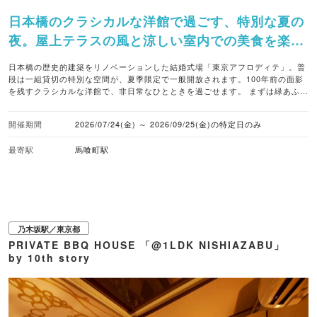
日本橋のクラシカルな洋館で過ごす、特別な夏の
夜。屋上テラスの風と涼しい室内での美食を楽し
めます。
日本橋の歴史的建築をリノベーションした結婚式場「東京アフロディテ」。普
段は一組貸切の特別な空間が、夏季限定で一般開放されます。100年前の面影
を残すクラシカルな洋館で、非日常なひとときを過ごせます。 まずは緑あふれ
る屋上のルーフトップガーデンへ。心地よい夜風を感じながら乾杯を楽しんだ
後は、涼しく快適な室内へと移動してお食事を堪能できます。メニューは、夏
開催期間
2026/07/24(金) ～ 2026/09/25(金)の特定日のみ
野菜のカポナータや特選豚肩ロースのグリル、チーズたっぷりのラザニアな
ど、ビールやワインにぴったりのイタリアン。都会の喧騒を忘れて、シェフ自
最寄駅
馬喰町駅
慢の贅沢な料理をゆっくりと味わってみてはいかが。 ■注目メニュー ・シェフ
特製イタリアン（豚肩ロースのグリル、ラザニア、カッペリーニ等全8品）
飲み放題付きプラン：大人 6,600円〜 ■暑さ対策 乾杯後は室内のビアホールへ
移動（冷房完備） ■予約受付 要予約（特定日限定開催） 7月24日・25日
（土）・31日（金）／8月7日（金）・14日（金）・15日（土）・21日
（金）・22日（土）・28日（金）／9月4日（金）・5日（土）・11日（金）・
18日（金）・19日（土）・25日（金） ■アクセス JR「馬喰町」駅・地下鉄
乃木坂駅／東京都
「馬喰横山」駅・「東日本橋」駅より徒歩2分、地下鉄「小伝馬町」駅より徒
PRIVATE BBQ HOUSE 「@1LDK NISHIAZABU」
歩5分
by 10th story