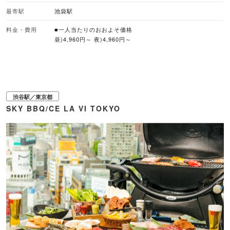
なった手ぶらBBQプランは、電気グリルまたはアメリカングリルから選ぶこと
最寄駅
池袋駅
ができます。また、食事を持ち込んで飲み放題をつけるプランや、場所だけを
利用する完全持ち込みプランも用意されており、ニーズに合わせて柔軟に利用
料金・費用
■一人当たりのおおよそ価格
可能です。 グリル台を使わずに居酒屋感覚で料理とお酒を楽しむこともでき、
ふらっと立ち寄る昼飲みやちょい飲みにも対応しています。 ■注目メニュー・
昼)4,960円～ 夜)4,960円～
プラン（食事付き＆アルコール飲み放題・電気グリル利用料金） ・ライトプラ
ン（平日 1名 4,960円 / 土日祝 1名 5,180円）：肉3種、焼きおにぎり、北海
道産帆立など ・スタンダードプラン（平日 1名 5,560円 / 土日祝 1名 5,780
円）：ライトプラン＋野菜5種、フランクフルトなど ・ラグジュアリープラン
（平日 1名 6,210円 / 土日祝 1名 6,430円）：海鮮3点、肉3種、野菜5種、焼
きそばなど ※食事持ち込み＋飲み放題プラン、全部持ち込みプランもあり ※ア
渋谷駅／東京都
メリカングリル利用の場合は別料金 ■バーベキューのスタイル 手ぶらバーベキ
SKY BBQ/CE LA VI TOKYO
ュー、食材持ち込み可、ドリンク持ち込み可 ■雨天対応 タープ・テントなど使
用し屋外で実施 ■予約受付 WEB予約あり、予約なしOK（当日席あり）