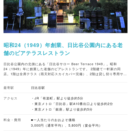
昭和24（1949）年創業、日比谷公園内にある老
舗のビアテラスレストラン
日比谷公園内の北側にある「日比谷サロー Beer Terrace 1949」。昭和
24（1949）年に創業した老舗のビアレストランです。 2階建て一軒家の同
店。1階は全席テラス（雨天対応スカイカバー完備）、2階は貸し切り専用サロ
ンルームになっていて、少人数やデート利用はもちろん、ウェディングやパー
ティーの2次会など幅広いシーンで利用できるようになっています。 公園内に
最寄駅
日比谷駅
あるため、春はサクラ、夏は緑やセミの鳴き声、秋は紅葉など、四季折々の自
然を間近に感じられる点も特徴です。 工場直送の樽生ビールは、ラガー、ギネ
アクセス
・JR「有楽町」駅より徒歩約5分
ス、ヴァイス、ヒューガルデンなど複数種類をラインナップ。合わせる料理
は、洋食とエスニックを基調としたこだわりの品々が並びます。中でも、タイ
・東京メトロ「日比谷」駅A10番出口より徒歩約2分
のガパオライスをアレンジした一番人気の「東京36（サロー）ライス」は必食
・東京メトロ「銀座」駅より徒歩約5分
の一皿です。 アラカルトから飲み放題付きのコースまで豊富にそろうので、ち
ょっと一杯から大人数での宴会まで、幅広いシーンで重宝できる一軒です。[編
料金・費用
■一人当たりのおおよそ価格
集部コメント] ■席数 135席（カウンターなし） ※1階テラス約120席、2階貸切
3,000円（通常平均）、5,800円（宴会平均）
専用個室45席 ■価格帯 3,000円（通常平均） 5,800円（宴会平均） ■予約受付