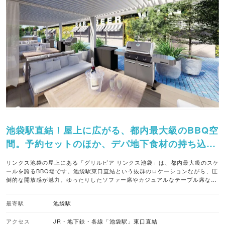
池袋駅直結！屋上に広がる、都内最大級のBBQ空
間。予約セットのほか、デパ地下食材の持ち込み
もOKなカスタマイズ性が魅力。
リンクス池袋の屋上にある「グリルピア リンクス池袋」は、都内最大級のスケ
ールを誇るBBQ場です。池袋駅東口直結という抜群のロケーションながら、圧
倒的な開放感が魅力。ゆったりしたソファー席やカジュアルなテーブル席な
ど、シーンに合わせたスタイルで賑やかな時間を過ごせます。 最大の魅力は、
その自由度の高さ。手ぶらで楽しめるセットメニューはもちろん、下のデパチ
最寄駅
池袋駅
カで調達したこだわりの食材をそのまま持ち込むことも可能です。煙が出にく
いオリジナルのグリルを採用しているため、仕事帰りや観劇前後でもにおい移
アクセス
JR・地下鉄・各線「池袋駅」東口直結
りを気にせず立ち寄れるのが嬉しいポイントです。また、同店は音楽イベント