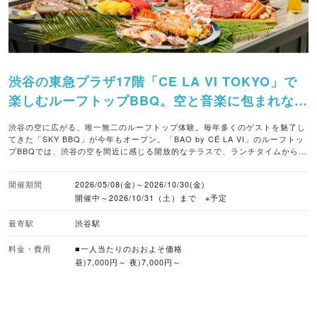
渋谷の東急プラザ17階「CE LA VI TOKYO」で
楽しむルーフトップBBQ。空と音楽に包まれなが
ら、厳選肉や海鮮を堪能。
渋谷の空に広がる、唯一無二のルーフトップ体験。毎年多くのゲストを魅了し
てきた「SKY BBQ」が今年もオープン。「BAO by CÉ LA VI」のルーフトッ
プBBQでは、渋谷の空を間近に感じる開放的なテラスで、ランチタイムからサ
ンセット、ナイトシーンへと移り変わる景色を楽しめます。 今年は厳選された
肉料理と新鮮なシーフードをバランスよく組み合わせたプランを展開。気軽に
開催期間
2026/05/08(金)～2026/10/30(金)
BBQを満喫できる「CHILL」プランから、有頭ブラックタイガーなどの海鮮を
開催中～2026/10/31（土）まで ※予定
追加した「STANDARD」、さらに和牛サーロインやアワビが並ぶ豪華な
「SUPERIOR」まで、用途に合わせて選べます。 全プランに2時間のフリード
リンクが付属。シンガポール発の総合エンターテインメント空間が提供する、
最寄駅
渋谷駅
洗練されたBBQ体験を味わえます。 ■注目メニュー・プラン（すべて2時間フ
リードリンク付き、サービス料別） ・CHILL（7,000円）：牛ショートリブな
料金・費用
■一人当たりのおおよそ価格
ど肉中心のバランス良いセット ・STANDARD（8,500円）：CHILLのメニュ
昼)7,000円～ 夜)7,000円～
ーに海鮮（有頭ブラックタイガー海老、ホタテ貝、スルメイカ）をプラス ・
SUPERIOR（13,000円）：シーフードプラッター、和牛サーロイン、あわび
などが揃う究極プラン ※当日追加できるオプションメニュー多数あり ■バーベ
キューのスタイル 手ぶらバーベキュー ■予約受付 WEB予約あり