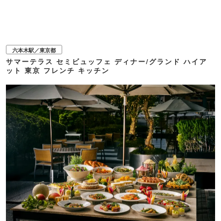
ップルマスタードソースと焼きリンゴを添えた、甘酸っぱくクリーミーなグリ
ル料理も登場します。 前菜には、ディル、タラゴン、パセリなどのハーブの香
りが爽やかなドレッシングを合わせたロメインレタスに、コチュジャンを練り
込んだクラッカーをトッピングしたサラダのほか、キムチとコチュジャンを加
えたチーズディップで味わうクリスピートルティーヤチップスなど、発酵がも
たらす豊かな味わいが楽しめるメニューが揃います。 発酵と炭火が織りなす重
六本木駅／東京都
層的な味わいとともに、夏の夜のテラスで特別なひとときを楽しみに、足を運
サマーテラス セミビュッフェ ディナー/グランド ハイア
んでみてはいかがでしょうか。 ■前菜 ・ベビーコスレタス グリーンゴッデス
ット 東京 フレンチ キッチン
ドレッシング 発酵チリのクラッカー ・キムチチーズディップとクリスピート
ルティーヤチップス ■メインプレート ・塩麹マリネビーフ クミンヨーグルト
ソース ・国産ポークロイン タラゴン味噌バター ・燻製ポークソーセージ 柚子
のザワークラウト ・グリルオクトパス 魚醤の香り ・炭火焼きとうもろこし 燻
製醤油 ・焦がしキャベツのウェッジ アップルマスタードソース ■フリーフロ
ードリンク ・シャンパン（シャンパン付きフリーフロープランのみ） ・赤白
ワイン ・ビール ・ソフトドリンク各種 ※内容の詳細は公式サイトをご確認く
ださい。