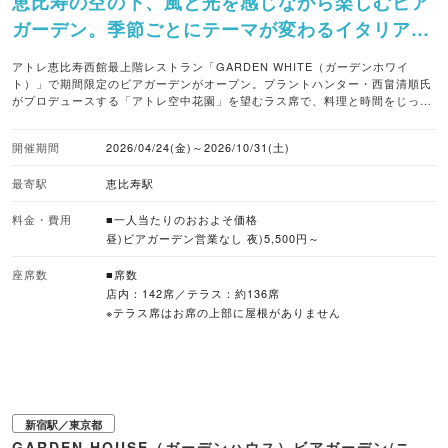
恵比寿の空の下、風と光を感じながら楽しむビア
ガーデン。季節ごとにテーマが変わるイタリアン
と充実の飲み放題を堪能できます。
アトレ恵比寿西館最上階レストラン「GARDEN WHITE（ガーデンホワイ
ト）」で期間限定のビアガーデンがオープン。プラントハンター・西畠清順氏
がプロデュースする「アトレ空中花園」を望むラス席で、料理と時間をじっく
り味わうひとときを過ごせます。 料理は、カリフォルニアの開放感とイタリア
ンの満足感を融合させたコーススタイル。4～6月は初夏らしい軽やかなカリフ
開催期間
2026/04/24(金)～2026/10/31(土)
ォルニアイタリアン「Fresh Coast」、7～8月はグリルとスパイスが主役のカ
リフォルニアイタリアン「Sunset Grill」、9～10月は秋の味覚を活かした大
最寄駅
恵比寿駅
人のカリフォルニアイタリアン「Harvest Table」と、季節に合わせてメニュ
ーやテーマが変化します。 ドリンクは生ビールやスパークリングワインに加
え、バーテンダーが仕上げるオリジナルカクテルも登場。落ち着いた大人の空
料金・費用
■一人当たりのおおよそ価格
間で初夏は軽やかに、真夏は香ばしく、秋はゆったりと、季節ごとに移ろう雰
昼)ビアガーデン営業なし 夜)5,500円～
囲気を楽しんでみてはいかがでしょうか。 ■注目メニュー ＜4～6月＞ ・カジ
ュアルコース（5,500円） 飲み放題付き。チリライムチキングリル、パス
座席数
■席数
タ、DELIプレートなど全4品 ・スタンダードコース（6,500円） 飲み放題付
店内：142席／テラス：約136席
き。チリライムポークグリル、パスタ、DELIプレート、デザートなど全5品 ・
※テラス席はお席の上部に屋根がありません
プレミアムコース（7,500円） 飲み放題付き。グリルステーキ、パスタ、
DELIプレート、デザートなど全5品 ■席数 店内：142席／テラス：約136席 ※
テラス席はお席の上部に屋根がありません ■予約受付 WEB予約あり
新宿駅／東京都
GARDEN HOUSE（ガーデンハウス）ビアガーデン/ニ