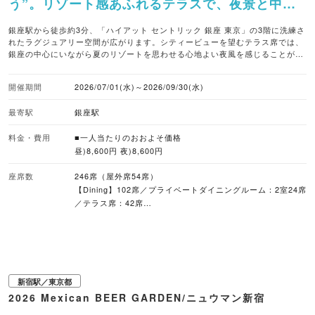
う”。リゾート感あふれるテラスで、夜景と中南
米グルメを堪能できる。
銀座駅から徒歩約3分、「ハイアット セントリック 銀座 東京」の3階に洗練さ
れたラグジュアリー空間が広がります。シティービューを望むテラス席では、
銀座の中心にいながら夏のリゾートを思わせる心地よい夜風を感じることがで
きます。 イチオシのプランでは、ナチョスやセビーチェといったラテンアメリ
カのストリートフードに加え、ピカーニャステーキなど中南米のグリル料理を
開催期間
2026/07/01(水)～2026/09/30(水)
ダイナミックに提供。コロナビールやモヒート、南米産ワインなどを揃えた90
分のフリーフローとともに、スパイスの効いた料理との極上ペアリングを楽し
最寄駅
銀座駅
めます。 ■暑さ対策 うちわ配布 ※暑がひどく店内が空いていれば、店内へのご
案内も可能 ■取り扱いビール コロナビール ■クラフトビール取り扱い ミネル
バ ペールエール ■予約受付 WEB予約あり ■座席数 246席（屋外席54席）
料金・費用
■一人当たりのおおよそ価格
【Dining】102席／プライベートダイニングルーム：2室24席／テラス席：42
昼)8,600円 夜)8,600円
席 【Bar & Lounge】カウンター 44席／ラウンジシーティング：22席／テラ
ス席：12席 ■雨天対応 屋内に移動 ■対応している支払方法 クレジットカード,
座席数
246席（屋外席54席）
二次元コード, 電子マネー, 現金 ■アクセス 東京メトロ「銀座」駅、B5番出口
【Dining】102席／プライベートダイニングルーム：2室24席
より徒歩3分
／テラス席：42席
【Bar & Lounge】カウンター 44席／ラウンジシーティン
グ：22席／テラス席：12席
新宿駅／東京都
2026 Mexican BEER GARDEN/ニュウマン新宿