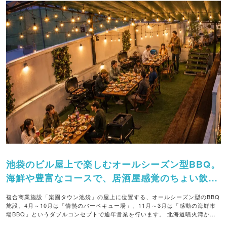
池袋のビル屋上で楽しむオールシーズン型BBQ。
海鮮や豊富なコースで、居酒屋感覚のちょい飲み
にも対応。
複合商業施設「楽園タウン池袋」の屋上に位置する、オールシーズン型のBBQ
施設。4月～10月は「情熱のバーベキュー場」、11月～3月は「感動の海鮮市
場BBQ」というダブルコンセプトで通年営業を行います。 北海道噴火湾から
仕入れる新鮮な帆立、牡蠣、つぶ貝などの海鮮が自慢。お肉や野菜がセットに