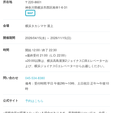
所在地
〒220-8601
■注目メニュー
神奈川県横浜市西区南幸1-6-31
MAP
・スタンダードコース 120分（大人6,000円など）
・ライトコース 90分（大人5,000円など）
会場
横浜タカシマヤ 屋上
・平日ランチコース 90分（大人4,000円など）
・牛タンプレート付きコース（スタンダードコース料金＋
開催期間
2026/04/15(水) ～ 2026/11/15(日)
1,000円）
・豪快1kgオーバー!トマホークステーキ（オプション＋
時間
開始 12:00 / 終了 22:30
※最終受付 21:00（L.O. 22:00）
15,000円、2日前要予約）
※20:00以降は、横浜高島屋第2ジョイナス口Bエレベーターお
よび、横浜ジョイナスCエレベーターからお越しください。
※中高生、小学生料金あり
※未就学児無料（推測を含まないため記載なしの指示に従
問い合わせ
045-534-8380
備考：受付時間:平日 午後2時〜10時、土日祝日 正午〜午後10
い、リリース通り小学生から記載）
時
■バーベキューのスタイル
公式サイト
予約はこちら
自分で焼くスタイルの手ぶらバーベキュー
※掲載内容が変更となっている場合があります。最新情報については、会場・