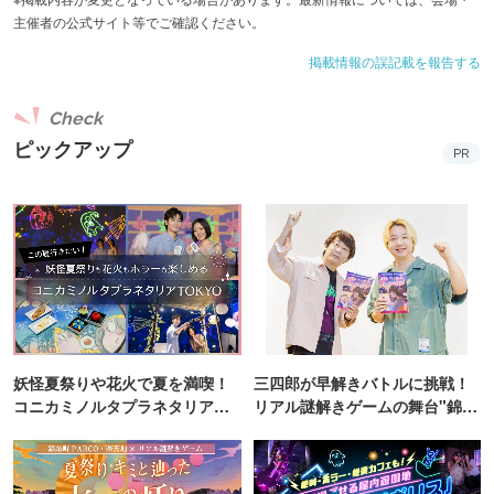
主催者の公式サイト等でご確認ください。
■取り扱いビール
大手4社を中心に6社16種類を取り揃え
掲載情報の誤記載を報告する
Check
■座席・設備
ピックアップ
約600席
PR
■予約受付
WEB予約あり
■雨天対応
屋上だが開閉式テントがあり雨天時でも営業可能
※台風や豪雨などの場合は営業停止の可能性あり
妖怪夏祭りや花火で夏を満喫！
三四郎が早解きバトルに挑戦！
コニカミノルタプラネタリア
リアル謎解きゲームの舞台"錦糸
TOKYO
町PARCO・楽天地"を巡る！
■定休日
横浜高島屋に準ずる