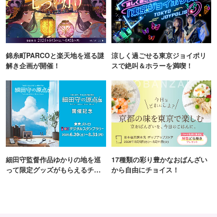
錦糸町PARCOと楽天地を巡る謎
涼しく過ごせる東京ジョイポリ
解き企画が開催！
スで絶叫＆ホラーを満喫！
細田守監督作品ゆかりの地を巡
17種類の彩り豊かなおばんざい
って限定グッズがもらえるチャ
から自由にチョイス！
ンス！