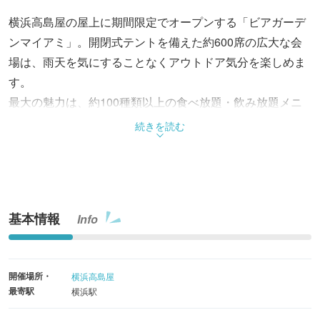
横浜高島屋の屋上に期間限定でオープンする「ビアガーデ
ンマイアミ」。開閉式テントを備えた約600席の広大な会
場は、雨天を気にすることなくアウトドア気分を楽しめま
す。
最大の魅力は、約100種類以上の食べ放題・飲み放題メニ
ュー。マルチグリドルで自分好みに調理できるBBQスタイ
続きを読む
ルのほか、今年は新しく肉や野菜を自由に組み合わせる
「サラダ＆タコスバー」が登場。ドリンクは、大手4社を
中心に6社16種類のビールが揃うほか、カクテルやサワー
など様々なドリンクも飲み放題。
基本情報
Info
和牛リブロースなどの贅沢なコースや、迫力満点のトマホ
ークステーキ（2日前まで要予約）といったオプションも
用意。毎日開催されるステージイベントのパフォーマンス
開催場所・
横浜高島屋
も相まって、幅広い世代がワイワイ楽しめる空間です。
最寄駅
横浜駅