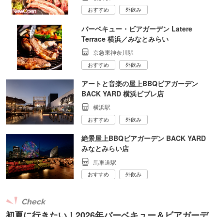
おすすめ
外飲み
バーベキュー・ビアガーデン Latere
Terrace 横浜／みなとみらい
京急東神奈川駅
おすすめ
外飲み
アートと音楽の屋上BBQビアガーデン
BACK YARD 横浜ビブレ店
横浜駅
おすすめ
外飲み
絶景屋上BBQビアガーデン BACK YARD
みなとみらい店
馬車道駅
おすすめ
外飲み
Check
初夏に行きたい！2026年バーベキュー＆ビアガーデ