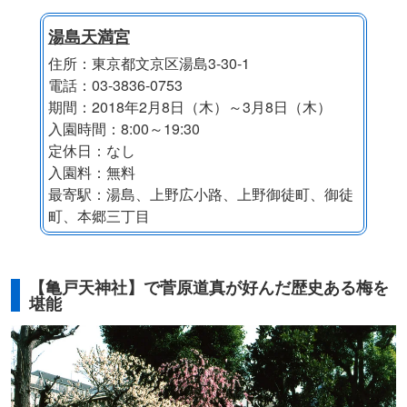
湯島天満宮
住所：東京都文京区湯島3-30-1
電話：03-3836-0753
期間：2018年2月8日（木）～3月8日（木）
入園時間：8:00～19:30
定休日：なし
入園料：無料
最寄駅：湯島、上野広小路、上野御徒町、御徒
町、本郷三丁目
【亀戸天神社】で菅原道真が好んだ歴史ある梅を
堪能