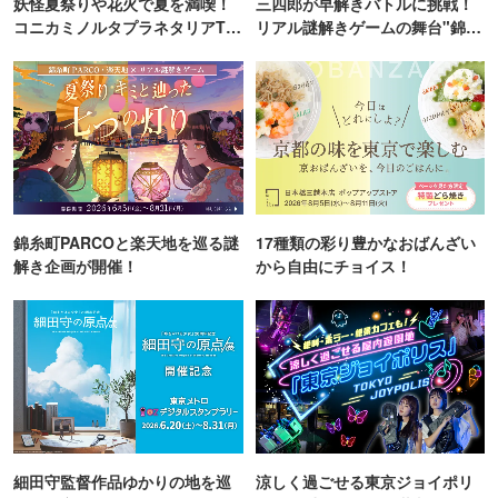
妖怪夏祭りや花火で夏を満喫！
三四郎が早解きバトルに挑戦！
コニカミノルタプラネタリアTO
リアル謎解きゲームの舞台"錦糸
KYO
町PARCO・楽天地"を巡る！
錦糸町PARCOと楽天地を巡る謎
17種類の彩り豊かなおばんざい
解き企画が開催！
から自由にチョイス！
細田守監督作品ゆかりの地を巡
涼しく過ごせる東京ジョイポリ