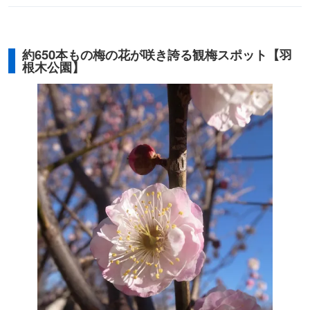
約650本もの梅の花が咲き誇る観梅スポット【羽
根木公園】