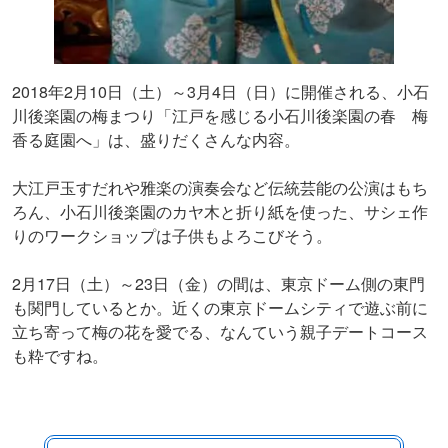
2018年2月10日（土）～3月4日（日）に開催される、小石
川後楽園の梅まつり「江戸を感じる小石川後楽園の春 梅
香る庭園へ」は、盛りだくさんな内容。
大江戸玉すだれや雅楽の演奏会など伝統芸能の公演はもち
ろん、小石川後楽園のカヤ木と折り紙を使った、サシェ作
りのワークショップは子供もよろこびそう。
2月17日（土）～23日（金）の間は、東京ドーム側の東門
も関門しているとか。近くの東京ドームシティで遊ぶ前に
立ち寄って梅の花を愛でる、なんていう親子デートコース
も粋ですね。