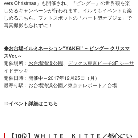
vers Christmas」も開催され、『ピングー』の世界観を楽
しめるキャンペーンが行われます。イルミもイベントも楽
しめるこちら。フォトスポットの「ハート型オブジェ」で
写真撮影も忘れずに！
◆お台場イルミネーション"YAKEI" ～ピングー クリスマ
スVer.～
開催場所：
お台場海浜公園
、
デックス東京ビーチ3F シーサ
イドデッキ
開催日時：開催中～2017年12月25日（月）
最寄り駅：お台場海浜公園／東京テレポート／台場
⇒イベント詳細はこちら
【10位】ＷＨＩＴＥ ＫＩＴＴＥ／都心にい