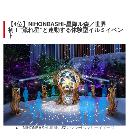
【4位】NIHONBASHI-星降ル森／世界
初！“流れ星”と連動する体験型イルミイベン
ト
▲「NIHONBASHI-星降ル森」シンボルツリーイメージ