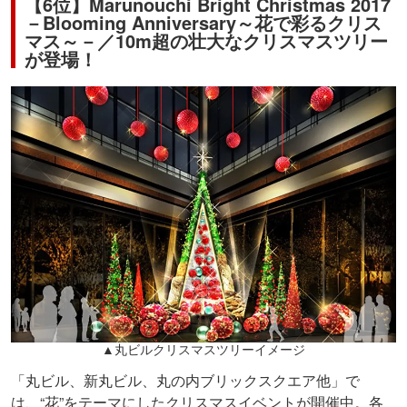
【6位】Marunouchi Bright Christmas 2017
－Blooming Anniversary～花で彩るクリス
マス～－／10m超の壮大なクリスマスツリー
が登場！
▲丸ビルクリスマスツリーイメージ
「丸ビル、新丸ビル、丸の内ブリックスクエア他」で
は、“花”をテーマにしたクリスマスイベントが開催中。各