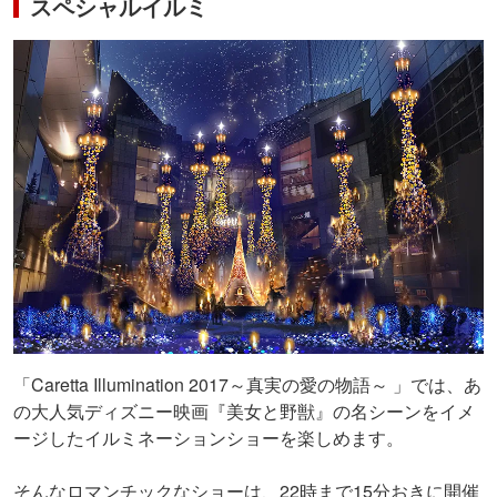
スペシャルイルミ
「Caretta Illumination 2017～真実の愛の物語～ 」では、あ
の大人気ディズニー映画『美女と野獣』の名シーンをイメ
ージしたイルミネーションショーを楽しめます。
そんなロマンチックなショーは、22時まで15分おきに開催