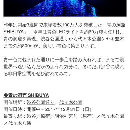
昨年は開始3週間で来場者数100万人を突破した「青の洞窟
SHIBUYA」。今年は青色LEDライトを約60万球も使用し、
青の洞窟を再現。渋谷公園通りから代々木公園ケヤキ並木
までの約800mが、美しい青色に染まります。
青一色に包まれた通りに一歩足を踏み入れれば、まるで別
世界へ迷い込んだかのような気分に。冬にだけ渋谷に現れ
る非日常空間をぜひ訪れてみて。
◆青の洞窟 SHIBUYA
開催場所：
渋谷公園通り
、
代々木公園
開催日時：開催中～2017年12月31日（日）
最寄り駅：渋谷／原宿／明治神宮前〈原宿〉／代々木公園
／代々木八幡