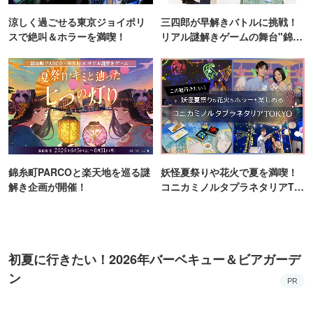
涼しく過ごせる東京ジョイポリ
三四郎が早解きバトルに挑戦！
スで絶叫＆ホラーを満喫！
リアル謎解きゲームの舞台"錦糸
町PARCO・楽天地"を巡る！
錦糸町PARCOと楽天地を巡る謎
妖怪夏祭りや花火で夏を満喫！
解き企画が開催！
コニカミノルタプラネタリアTO
KYO
初夏に行きたい！2026年バーベキュー＆ビアガーデ
ン
PR