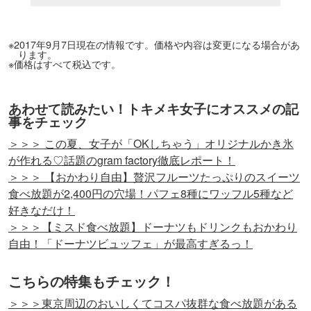
※2017年9月7日現在の情報です。価格や内容は変更になる場合があ
ります。
※価格はすべて税込です。
あわせて読みたい！トキメキ女子にオススメの記
事をチェック
＞＞＞ この夏、女子が「OKしちゃう」オリジナルかき氷
が作れる♡話題のgram factory徹底レポート！
＞＞＞ 【おかわり自由】贅沢フルーツたっぷりのスイーツ
食べ放題が2,400円の穴場！パフェ8種にワッフル5種など
好きなだけ！
＞＞＞【ミスド食べ放題】ドーナツもドリンクもおかわり
自由！「ドーナツビュッフェ」が最高すぎるっ！
こちらの特集もチェック！
＞＞＞東京周辺のおいしくてコスパ抜群な食べ放題がある