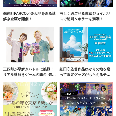
錦糸町PARCOと楽天地を巡る謎
涼しく過ごせる東京ジョイポリ
解き企画が開催！
スで絶叫＆ホラーを満喫！
三四郎が早解きバトルに挑戦！
細田守監督作品ゆかりの地を巡
リアル謎解きゲームの舞台"錦糸
って限定グッズがもらえるチャ
町PARCO・楽天地"を巡る！
ンス！