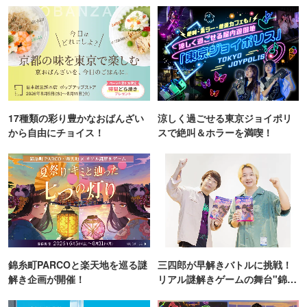
17種類の彩り豊かなおばんざい
涼しく過ごせる東京ジョイポリ
から自由にチョイス！
スで絶叫＆ホラーを満喫！
錦糸町PARCOと楽天地を巡る謎
三四郎が早解きバトルに挑戦！
解き企画が開催！
リアル謎解きゲームの舞台"錦糸
町PARCO・楽天地"を巡る！