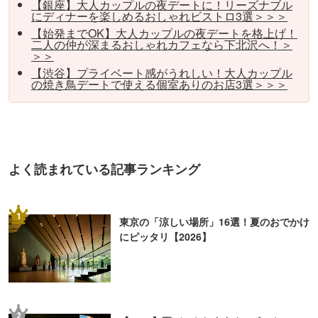
【銀座】大人カップルの夜デートに！リーズナブル
にディナーを楽しめるおしゃれビストロ3選＞＞＞
【始発までOK】大人カップルの夜デートを格上げ！
二人の仲が深まるおしゃれカフェなら下北沢へ！＞
＞＞
【渋谷】プライベート感がうれしい！大人カップル
の焼き鳥デートで使える個室ありのお店3選＞＞＞
よく読まれている記事ランキング
1
東京の「涼しい場所」16選！夏のおでかけ
にピッタリ【2026】
2