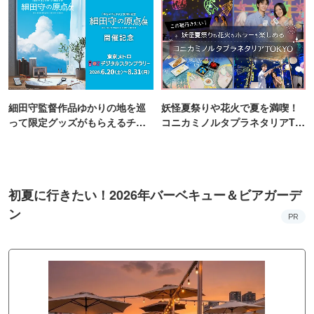
細田守監督作品ゆかりの地を巡
妖怪夏祭りや花火で夏を満喫！
って限定グッズがもらえるチャ
コニカミノルタプラネタリアTO
ンス！
KYO
初夏に行きたい！2026年バーベキュー＆ビアガーデ
ン
PR