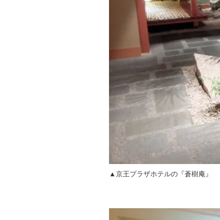
▲京王プラザホテルの『蒼樹庵』