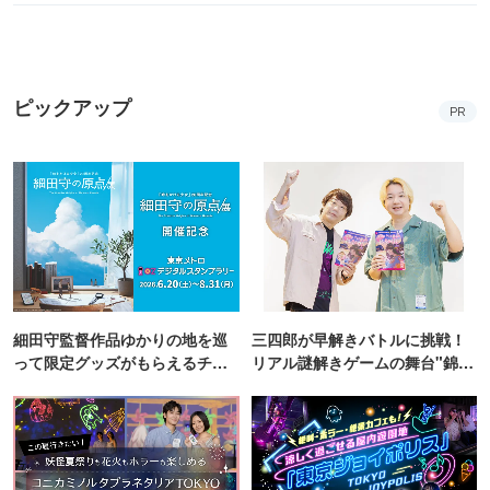
ピックアップ
PR
細田守監督作品ゆかりの地を巡
三四郎が早解きバトルに挑戦！
って限定グッズがもらえるチャ
リアル謎解きゲームの舞台"錦糸
ンス！
町PARCO・楽天地"を巡る！