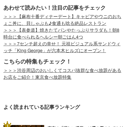
あわせて読みたい！注目の記事をチェック
＞＞＞【麻布十番ディナーデート】キャビアやウニのおち
ょこ丼に、貝しゃぶも♪食通も唸る絶品レストラン
＞＞＞【表参道】焼きたてパンやたっぷりサラダも！朝8
時台に食べられるヘルシー朝ごはん4つ
＞＞＞7センチ超えの幸せ！ 元祖ビジュアル系サンドウィ
ッチ「King George」が六本木ヒルズにオープン！
こちらの特集もチェック！
＞＞＞渋谷周辺のおいしくてコスパ抜群な食べ放題がある
お店をご紹介！東京食べ放題特集
よく読まれている記事ランキング
1