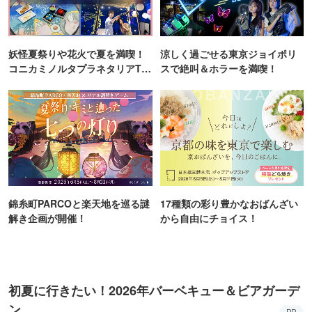
妖怪夏祭りや花火で夏を満喫！
涼しく過ごせる東京ジョイポリ
コニカミノルタプラネタリアTO
スで絶叫＆ホラーを満喫！
KYO
錦糸町PARCOと楽天地を巡る謎
17種類の彩り豊かなおばんざい
解き企画が開催！
から自由にチョイス！
初夏に行きたい！2026年バーベキュー＆ビアガーデ
ン
PR