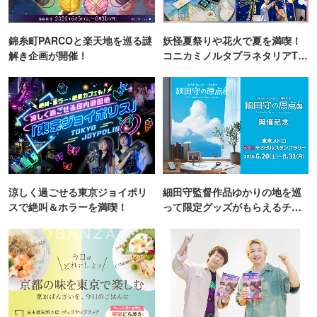
錦糸町PARCOと楽天地を巡る謎
妖怪夏祭りや花火で夏を満喫！
解き企画が開催！
コニカミノルタプラネタリアTO
KYO
涼しく過ごせる東京ジョイポリ
細田守監督作品ゆかりの地を巡
スで絶叫＆ホラーを満喫！
って限定グッズがもらえるチャ
ンス！