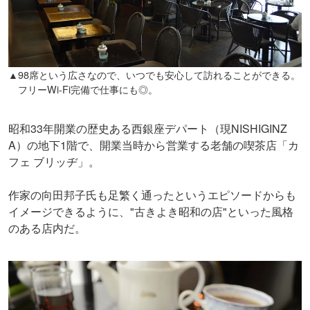
▲98席という広さなので、いつでも安心して訪れることができる。
フリーWi-Fi完備で仕事にも◎。
昭和33年開業の歴史ある西銀座デパート（現NISHIGINZ
A）の地下1階で、開業当時から営業する老舗の喫茶店「カ
フェ ブリッヂ」。
作家の向田邦子氏も足繁く通ったというエピソードからも
イメージできるように、"古きよき昭和の店"といった風格
のある店内だ。