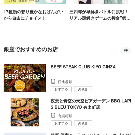
17種類の彩り豊かなおばんざい
三四郎が早解きバトルに挑戦！
から自由にチョイス！
リアル謎解きゲームの舞台"錦糸
町PARCO・楽天地"を巡る！
銀座でおすすめのお店
PR
BEEF STEAK CLUB KIYO GINZA
日比谷駅
おすすめ
外飲み
夜景と青空の天空ビアガーデン BBQ LAPI
S BLEU TOKYO 有楽町店
有楽町駅
おすすめ
外飲み
銀座 個室＆テラス アジアティーク ‐Asiati