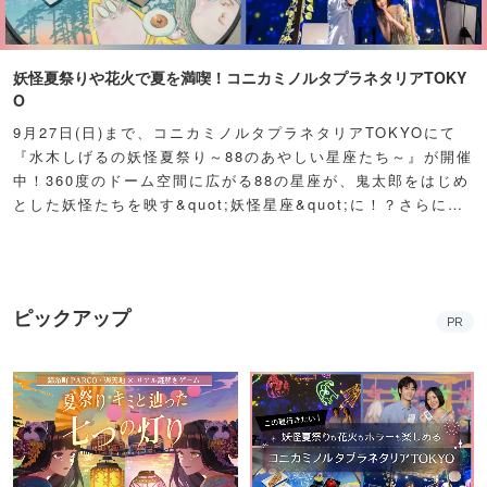
妖怪夏祭りや花火で夏を満喫！コニカミノルタプラネタリアTOKY
O
9月27日(日)まで、コニカミノルタプラネタリアTOKYOにて
『水木しげるの妖怪夏祭り～88のあやしい星座たち～』が開催
中！360度のドーム空間に広がる88の星座が、鬼太郎をはじめ
とした妖怪たちを映す&quot;妖怪星座&quot;に！？さらに例
年人気の夏祭り屋台も妖怪仕様で登場！怪しくもどこか愛らし
い妖怪たちが潜む不思議な空間に、ぜひ訪れてみて！
ピックアップ
PR