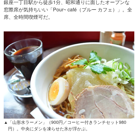
銀座一丁目駅から徒歩1分、昭和通りに面したオープンな
窓際席が気持ちいい「Pour~ café（プルー カフェ）」。全
席、全時間喫煙可だ。
▲「山形水ラーメン」（900円／コーヒー付きランチセット980
円）。中央にダシを凍らせた氷が浮かぶ。