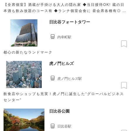
【全席個室】酒蔵が手掛ける大人の隠れ家 ◆当日接待OK! 蔵の日
本酒も飲み放題のコース有 ◆ランチ個室会食に 昼会席各種有◎ ◆
公式サイトにて特別価格コースほか販売中!!
日比谷フォートタワー
内幸町駅
都心の新たなランドマーク
虎ノ門ヒルズ
虎ノ門ヒルズ駅
飲食店やショップも充実！虎ノ門に誕生した“グローバルビジネス
センター”
日比谷公園
日比谷駅