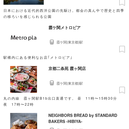
日本における近代的西洋公園の先駆け。都会の真ん中で歴史と四季
の移ろいを感じられる公園
霞ケ関メトロピア
霞ケ関(東京都)駅
駅構内にある便利なお店｢メトロピア｣
京都二条苑 霞ヶ関店
霞ケ関(東京都)駅
丸の内線 霞ヶ関駅B1b出口直通です。 昼 11時〜15時30分
夜 17時〜22時
NEIGHBORS BREAD by STANDARD
BAKERS -HIBIYA-