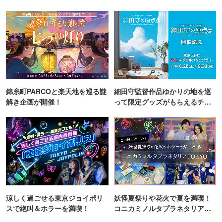
町PARCO・楽天地"を巡る！
錦糸町PARCOと楽天地を巡る謎
細田守監督作品ゆかりの地を巡
解き企画が開催！
って限定グッズがもらえるチャ
ンス！
涼しく過ごせる東京ジョイポリ
妖怪夏祭りや花火で夏を満喫！
スで絶叫＆ホラーを満喫！
コニカミノルタプラネタリア
TOKYO