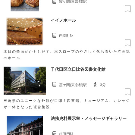
霞ケ関(東京都)駅
イイノホール
内幸町駅
木目の壁面がかもしだす、湾スロープのやさしく落ち着いた雰囲気
のホール
千代田区立日比谷図書文化館
霞ケ関(東京都)駅
3分
三角形のユニークな外観が目印！図書館、ミュージアム、カレッジ
が一体となった複合施設
法務史料展示室・メッセージギャラリー
桜田門駅