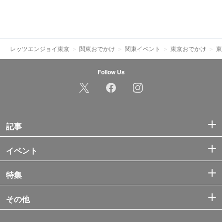
レッツエンジョイ東京
関東おでかけ
関東イベント
東京おでかけ
東
Follow Us
記事
イベント
特集
その他