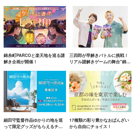
TOKYO
錦糸町PARCOと楽天地を巡る謎
三四郎が早解きバトルに挑戦！
解き企画が開催！
リアル謎解きゲームの舞台"錦糸
町PARCO・楽天地"を巡る！
細田守監督作品ゆかりの地を巡
17種類の彩り豊かなおばんざい
って限定グッズがもらえるチャ
から自由にチョイス！
ンス！