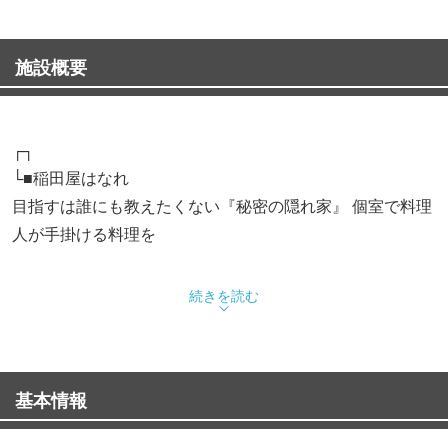
施設概要
┌┐
└■稲田屋はなれ
目指すは誰にも教えたくない『秘密の隠れ家』 個室で料理
人が手掛ける料理を
◇お祝いに 小さな鏡開きセット「ミニこも樽」♪…飲み放
続きを読む
題付きコースご注文で《無料!!》
◇ディナータイムの会席コース、当日対応可能◎…《急な
接待》もぜひ当店へ!!
基本情報
◇ランチタイムのご予約もお気軽にご相談ください！
◇最大22名様迄の個室をご用意しております！