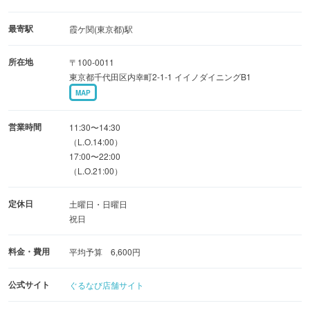
【創業1673年、鳥取県老舗酒蔵 稲田本店の店】
最寄駅
霞ケ関(東京都)駅
飲み放題付きコースは、贅沢に蔵元直送のこだわりの日本
所在地
〒100-0011
酒も飲み放題!!!
東京都千代田区内幸町2-1-1 イイノダイニングB1
お酒好きな方のおもてなし、大人の宴会にイチオシです◎
MAP
地酒には地の物を…とご用意している鳥取県食材の中でも
営業時間
11:30〜14:30
『鳥取和牛』は上質でおすすめ。
（L.O.14:00）
17:00〜22:00
鳥取和牛すき焼きをメインにした懐石コースは接待にも最
（L.O.21:00）
適です!!
定休日
土曜日・日曜日
接待のことなら、当店へご連絡ください。
祝日
料金・費用
平均予算 6,600円
公式サイト
ぐるなび店舗サイト