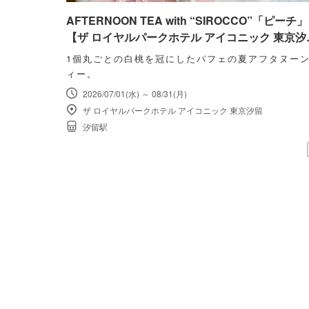
AFTERNOON TEA with “SIROCCO”「ピーチ」
【ザ ロイヤルパークホテル アイコニック 東京汐
留】
1個丸ごとの白桃を冠にしたパフェの夏アフタヌー
ィー。
2026/07/01(水) ～ 08/31(月)
ザ ロイヤルパークホテル アイコニック 東京汐留
汐留駅