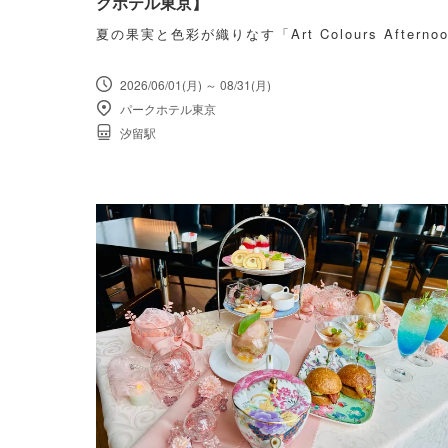
クホテル東京】
夏の果実と色彩が織りなす「Art Colours Afternoo
2026/06/01(月) ～ 08/31(月)
パークホテル東京
汐留駅