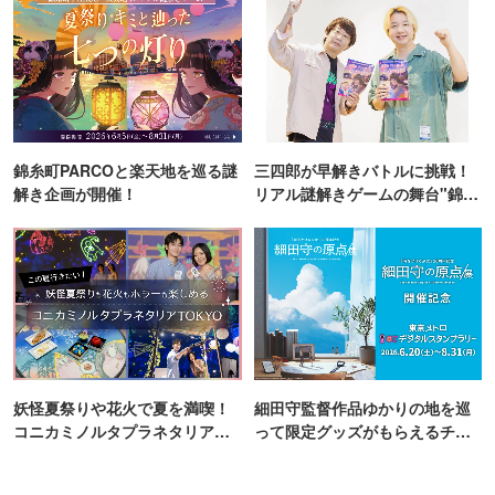
錦糸町PARCOと楽天地を巡る謎
三四郎が早解きバトルに挑戦！
解き企画が開催！
リアル謎解きゲームの舞台"錦糸
町PARCO・楽天地"を巡る！
妖怪夏祭りや花火で夏を満喫！
細田守監督作品ゆかりの地を巡
コニカミノルタプラネタリア
って限定グッズがもらえるチャ
TOKYO
ンス！