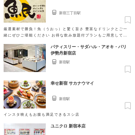
新宿三丁目駅
厳選素材で勝負！魚（うおっ）と驚く旨さ 豊富なドリンクとご一
緒にぜひご堪能ください お得な飲み放題付プランもご用意してま
す！
パティスリー・サダハル・アオキ・パリ
伊勢丹新宿店
新宿駅
幸せ新宿 サカナウマイ
新宿駅
インスタ映えもお腹も満足できるスシ店
ユニクロ 新宿本店