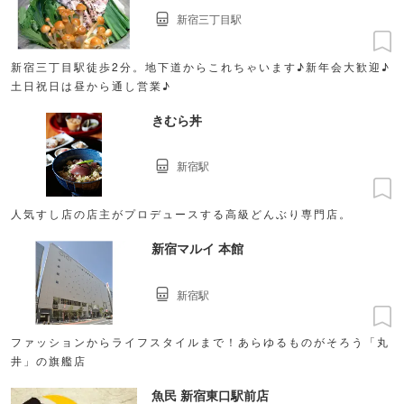
新宿三丁目駅
新宿三丁目駅徒歩2分。地下道からこれちゃいます♪新年会大歓迎♪
土日祝日は昼から通し営業♪
きむら丼
新宿駅
人気すし店の店主がプロデュースする高級どんぶり専門店。
新宿マルイ 本館
新宿駅
ファッションからライフスタイルまで！あらゆるものがそろう「丸
井」の旗艦店
魚民 新宿東口駅前店