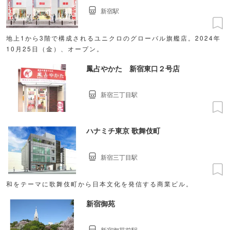
新宿駅
地上1から3階で構成されるユニクロのグローバル旗艦店。2024年
10月25日（金）、オープン。
鳳占やかた 新宿東口２号店
新宿三丁目駅
ハナミチ東京 歌舞伎町
新宿三丁目駅
和をテーマに歌舞伎町から日本文化を発信する商業ビル。
新宿御苑
新宿御苑前駅