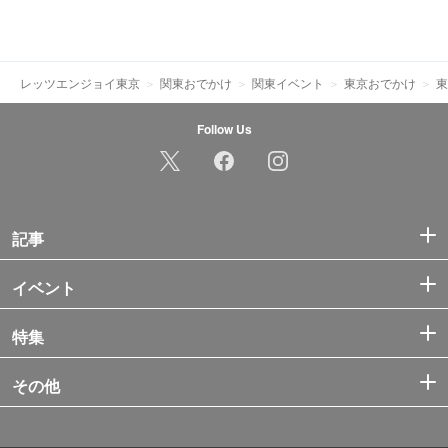
レッツエンジョイ東京
関東おでかけ
関東イベント
東京おでかけ
東
Follow Us
記事
イベント
特集
その他