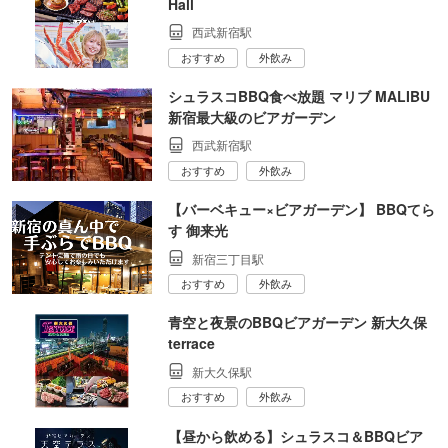
Hall
西武新宿駅
おすすめ
外飲み
シュラスコBBQ食べ放題 マリブ MALIBU
新宿最大級のビアガーデン
西武新宿駅
おすすめ
外飲み
【バーベキュー×ビアガーデン】 BBQてら
す 御来光
新宿三丁目駅
おすすめ
外飲み
青空と夜景のBBQビアガーデン 新大久保
terrace
新大久保駅
おすすめ
外飲み
【昼から飲める】シュラスコ＆BBQビア