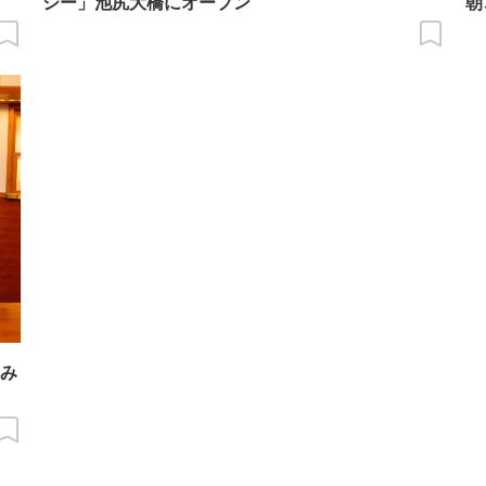
シー」池尻大橋にオープン
朝
プ
しみ