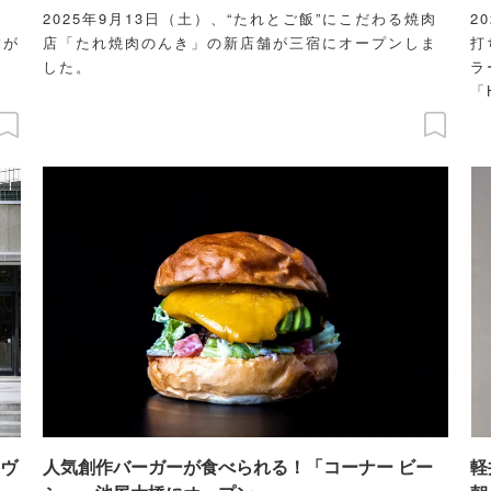
2025年9月13日（土）、“たれとご飯”にこだわる焼肉
2
舗が
店「たれ焼肉のんき」の新店舗が三宿にオープンしま
打
した。
ラ
「
た
ヴ
人気創作バーガーが食べられる！「コーナー ビー
軽