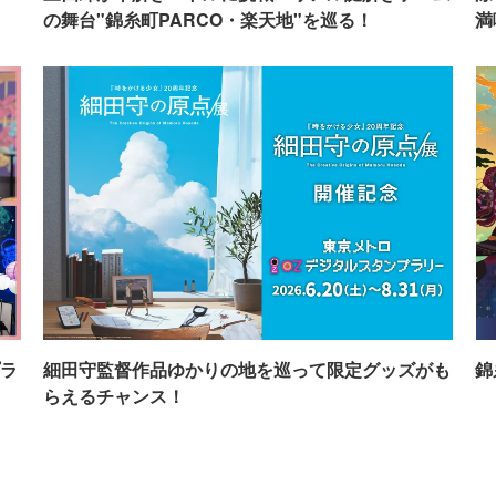
の舞台"錦糸町PARCO・楽天地"を巡る！
満
ラ
細田守監督作品ゆかりの地を巡って限定グッズがも
錦
らえるチャンス！