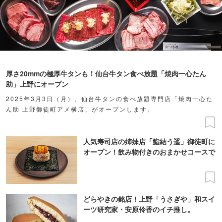
厚さ20mmの極厚牛タンも！仙台牛タン食べ放題「焼肉一心たん
助」上野にオープン
2025年3月3日（月）、仙台牛タンの食べ放題専門店「焼肉一心た
ん助 上野御徒町アメ横店」がオープンします。
人気寿司店の姉妹店「鮨結う遥」御徒町に
オープン！飲み物付きのおまかせコースで
どらやきの銘店！上野「うさぎや」和スイ
ーツ研究家・安原伶香のイチ推し。