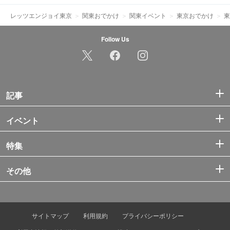
レッツエンジョイ東京
関東おでかけ
関東イベント
東京おでかけ
東
Follow Us
記事
イベント
特集
その他
サイトマップ
利用規約
プライバシーポリシー