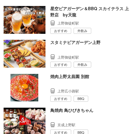
星空ビアガーデン＆BBQ スカイテラス 上
野店 by天龍
上野御徒町駅
おすすめ
外飲み
スタミナビアガーデン上野
上野御徒町駅
おすすめ
外飲み
焼肉上野太昌園 別館
上野広小路駅
おすすめ
BBQ
鳥焼肉 鳥ひびきちゃん
京成上野駅
おすすめ
BBQ