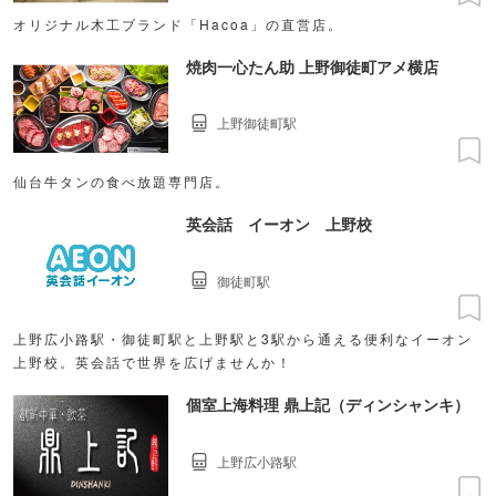
オリジナル木工ブランド「Hacoa」の直営店。
焼肉一心たん助 上野御徒町アメ横店
上野御徒町駅
仙台牛タンの食べ放題専門店。
英会話 イーオン 上野校
御徒町駅
上野広小路駅・御徒町駅と上野駅と3駅から通える便利なイーオン
上野校。英会話で世界を広げませんか！
個室上海料理 鼎上記（ディンシャンキ）
上野広小路駅