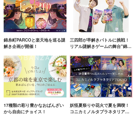
錦糸町PARCOと楽天地を巡る謎
三四郎が早解きバトルに挑戦！
解き企画が開催！
リアル謎解きゲームの舞台"錦糸
町PARCO・楽天地"を巡る！
17種類の彩り豊かなおばんざい
妖怪夏祭りや花火で夏を満喫！
から自由にチョイス！
コニカミノルタプラネタリア
TOKYO