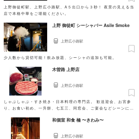
上野御徒町駅、上野広小路駅、A５出口から３秒！ 夜景の見える当
店で本格中華をご堪能ください。
上野 御徒町 シーシャバー Asile Smoke
上野広小路駅
少人数から貸切可能！飲み放題、シーシャの追加も可能。
木曽路 上野店
上野広小路駅
しゃぶしゃぶ・すき焼き・日本料理の専門店。 歓送迎会、お宮参
り、お食い初め、一升餅、七五三、同窓会、ご宴会などシーンに合
わせて。
和個室 和食 極 〜きわみ〜
上野広小路駅