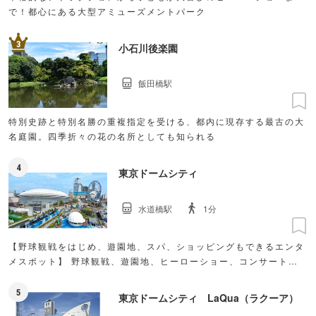
で！都心にある大型アミューズメントパーク
3
小石川後楽園
飯田橋駅
特別史跡と特別名勝の重複指定を受ける、都内に現存する最古の大
名庭園。四季折々の花の名所としても知られる
4
東京ドームシティ
水道橋駅
1分
【野球観戦をはじめ、遊園地、スパ、ショッピングもできるエンタ
メスポット】 野球観戦、遊園地、ヒーローショー、コンサート、
プロレス観戦、ボーリング、スパ、宿泊など、あらゆる娯楽を体験
できる施設が集結。野球グッズやお土産のほか、人気ファッション
5
東京ドームシティ LaQua（ラクーア）
ブランドもそろいショッピングも充実。親子で一緒に楽しめる子供