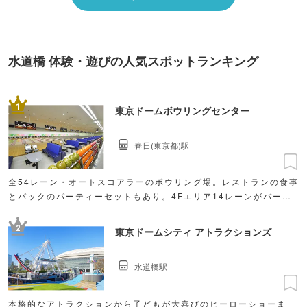
水道橋 体験・遊びの人気スポットランキング
1
東京ドームボウリングセンター
春日(東京都)駅
全54レーン・オートスコアラーのボウリング場。レストランの食事
とパックのパーティーセットもあり。4Fエリア14レーンがバーカ
ウンターを併設した大人の遊び場「CuBAR LOUNGE」としてボ
ウリングを楽しめます。
2
東京ドームシティ アトラクションズ
水道橋駅
本格的なアトラクションから子どもが大喜びのヒーローショーま