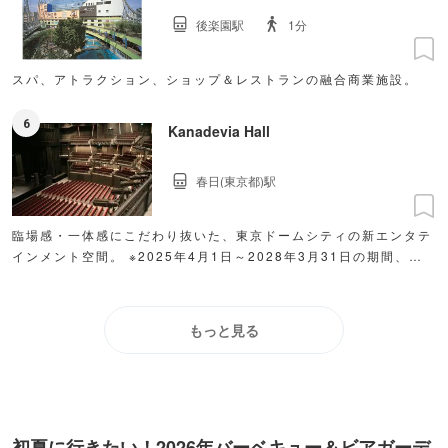
の遊び場「アソボ～ノ！」、人気の6店舗が集まったフードコート
後楽園駅
1分
「GO-FUN」もおすすめ。冬はイルミネーションに訪れる人も多
い。［編集部コメント］
スパ、アトラクション、ショップ＆レストランの融合商業施設。
6
Kanadevia Hall
春日(東京都)駅
臨場感・一体感にこだわり抜いた、東京ドームシティの新エンタテ
インメント空間。 ※2025年4月1日～2028年3月31日の期間、ネ
ーミングライツ契約により「TOKYO DOME CITY HALL」から
「Kanadevia Hall」へと名称変更されています。
もっと見る
初夏に行きたい！2026年バーベキュー＆ビアガーデ