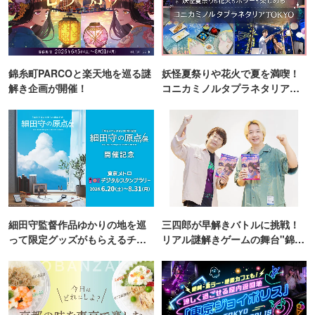
錦糸町PARCOと楽天地を巡る謎
妖怪夏祭りや花火で夏を満喫！
解き企画が開催！
コニカミノルタプラネタリア
TOKYO
細田守監督作品ゆかりの地を巡
三四郎が早解きバトルに挑戦！
って限定グッズがもらえるチャ
リアル謎解きゲームの舞台"錦糸
ンス！
町PARCO・楽天地"を巡る！