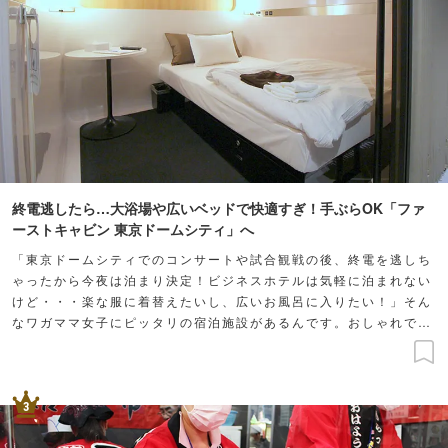
終電逃したら…大浴場や広いベッドで快適すぎ！手ぶらOK「ファ
ーストキャビン 東京ドームシティ」へ
「東京ドームシティでのコンサートや試合観戦の後、終電を逃しち
ゃったから今夜は泊まり決定！ビジネスホテルは気軽に泊まれない
けど・・・楽な服に着替えたいし、広いお風呂に入りたい！」そん
なワガママ女子にピッタリの宿泊施設があるんです。おしゃれで非
日常感があって、アメニティも充実していてノンストレス♪ビジネ
スにも遊びにも使える快適スポットをご紹介！
3