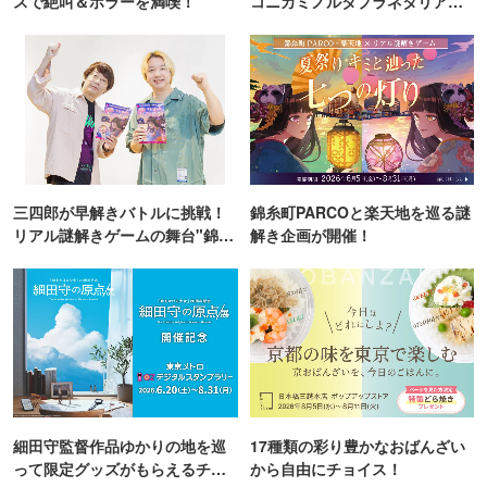
スで絶叫＆ホラーを満喫！
コニカミノルタプラネタリア
TOKYO
三四郎が早解きバトルに挑戦！
錦糸町PARCOと楽天地を巡る謎
リアル謎解きゲームの舞台"錦糸
解き企画が開催！
町PARCO・楽天地"を巡る！
細田守監督作品ゆかりの地を巡
17種類の彩り豊かなおばんざい
って限定グッズがもらえるチャ
から自由にチョイス！