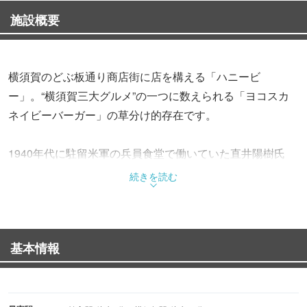
施設概要
横須賀のどぶ板通り商店街に店を構える「ハニービ
ー」。“横須賀三大グルメ”の一つに数えられる「ヨコスカ
ネイビーバーガー」の草分け的存在です。
1940年代に駐留米軍の兵員食堂で働いていた直井陽樹氏
が、昭和43（1968）年にオープンさせた同店。どぶ板通り
続きを読む
の黎明期から営業していた飲食店のうち、現存する最後の
1店です。本場のアメリカ人からも愛されたその味は、現
在でも忠実に受け継がれています。
基本情報
看板メニューの「ハニービーバーガー」に使用されるパテ
は、つなぎ無しの牛肉100％。はちみつとマスタードをか
けていただくのがハニービー流です。アメリカ海軍に一番