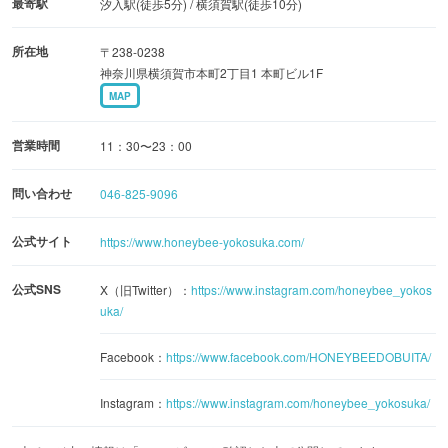
最寄駅
汐入駅(徒歩5分) / 横須賀駅(徒歩10分)
人気の「ベーコンエッグチーズバーガー」をはじめ、ハニ
所在地
〒238-0238
ービーバーガーを縦に積み上げた「ビッグハニービーバー
神奈川県横須賀市本町2丁目1 本町ビル1F
ガー」など写真映えするメニューがそろいます。
MAP
また、創業時から独自の製法で作られている秘伝のソース
営業時間
11：30〜23：00
とタコスミートを使用したタコスも同店の名物。“ハニービ
ーといえばタコス”といわれるほどで、同店を訪れたなら必
問い合わせ
046-825-9096
ず食べておきたい一品です。
公式サイト
https://www.honeybee-yokosuka.com/
公式SNS
X（旧Twitter）：
https://www.instagram.com/honeybee_yokos
uka/
Facebook：
https://www.facebook.com/HONEYBEEDOBUITA/
Instagram：
https://www.instagram.com/honeybee_yokosuka/