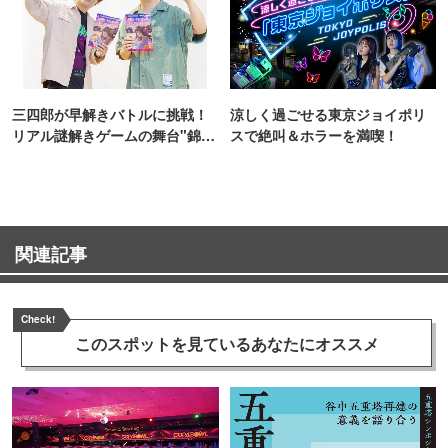
三四郎が早解きバトルに挑戦！
涼しく過ごせる東京ジョイポリ
リアル謎解きゲームの舞台"錦糸
スで絶叫＆ホラーを満喫！
町PARCO・楽天地"を巡る！
関連記事
Check!
このスポットを見ている
あなたにオススメ