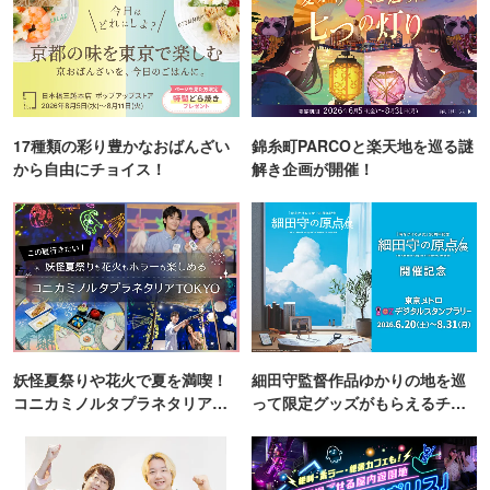
17種類の彩り豊かなおばんざい
錦糸町PARCOと楽天地を巡る謎
から自由にチョイス！
解き企画が開催！
妖怪夏祭りや花火で夏を満喫！
細田守監督作品ゆかりの地を巡
コニカミノルタプラネタリア
って限定グッズがもらえるチャ
TOKYO
ンス！