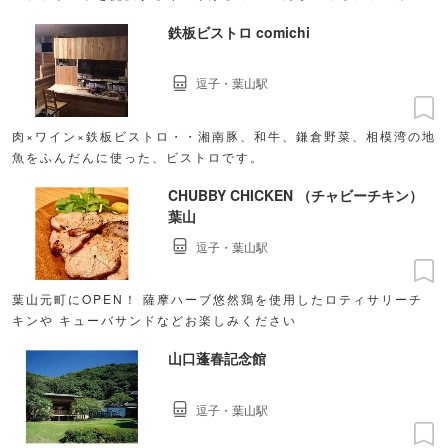
あるお店
鉄板ビストロ comichi
逗子・葉山駅
肉×ワイン×鉄板ビストロ・・湘南豚、和牛、鎌倉野菜、相模湾の地
魚をふんだんに使った、ビストロです。
CHUBBY CHICKEN （チャビーチキン）
葉山
逗子・葉山駅
葉山元町にOPEN！ 薩摩ハーブ悠然鶏を使用したロティサリーチ
キンや キューバサンドなどお楽しみください
山口蓬春記念館
逗子・葉山駅