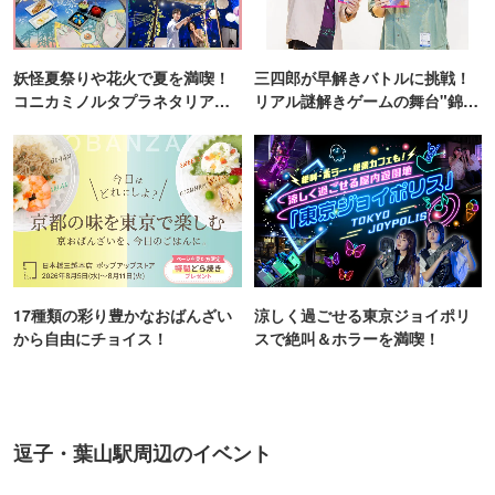
妖怪夏祭りや花火で夏を満喫！
三四郎が早解きバトルに挑戦！
コニカミノルタプラネタリア
リアル謎解きゲームの舞台"錦糸
TOKYO
町PARCO・楽天地"を巡る！
17種類の彩り豊かなおばんざい
涼しく過ごせる東京ジョイポリ
から自由にチョイス！
スで絶叫＆ホラーを満喫！
逗子・葉山駅周辺のイベント