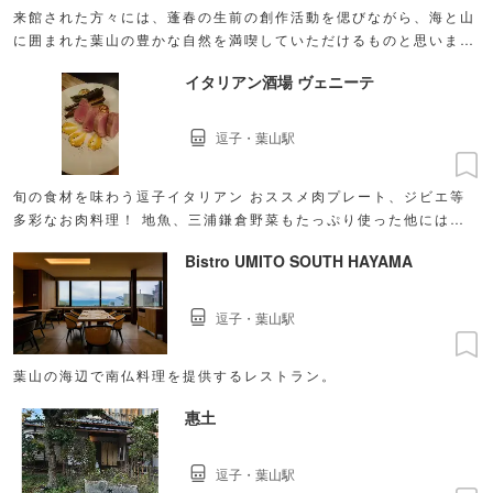
来館された方々には、蓬春の生前の創作活動を偲びながら、海と山
に囲まれた葉山の豊かな自然を満喫していただけるものと思いま
す。
イタリアン酒場 ヴェニーテ
逗子・葉山駅
旬の食材を味わう逗子イタリアン おススメ肉プレート、ジビエ等
多彩なお肉料理！ 地魚、三浦鎌倉野菜もたっぷり使った他にはな
いイタリアンです！
Bistro UMITO SOUTH HAYAMA
逗子・葉山駅
葉山の海辺で南仏料理を提供するレストラン。
惠土
逗子・葉山駅