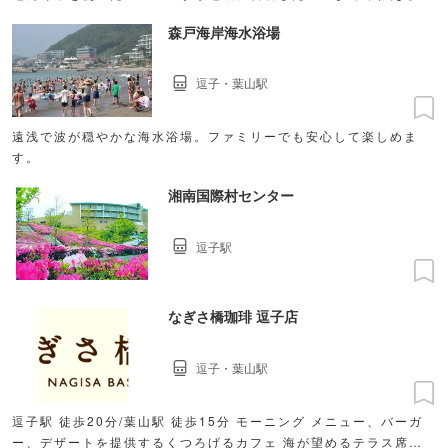
森戸海岸海水浴場
逗子・葉山駅
遠浅で波が穏やかな海水浴場。ファミリーでも安心して楽しめま
す。
湘南国際村センター
逗子駅
なぎさ橋珈琲 逗子店
逗子・葉山駅
逗子駅 徒歩20分/葉山駅 徒歩15分 モーニング メニュー、バーガ
ー、デザートを提供するくつろげるカフェ 海が望めるテラス席が