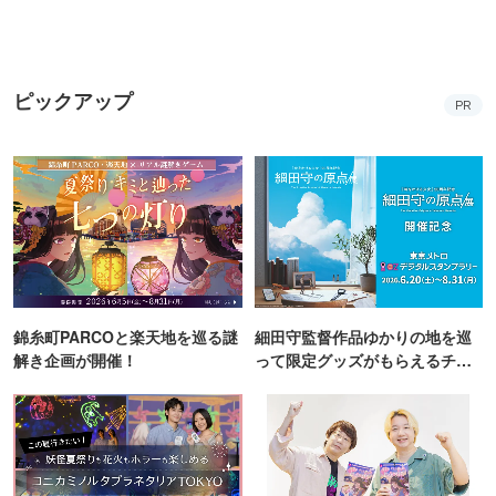
ピックアップ
PR
錦糸町PARCOと楽天地を巡る謎
細田守監督作品ゆかりの地を巡
解き企画が開催！
って限定グッズがもらえるチャ
ンス！