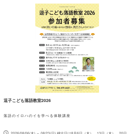
逗子こども落語教室2026
落語のイロハのイを学べる体験講座
2026/08/06(木) ～ 08/23(日) 稽古日は8月6日（木）、13日（木）、20日（木）13：00～14：30／15：00～16：30。13日（木）のみ13：30～15：00／15：30～17：00。発表会は23日（日）15：00開演（参加者は12：30集合予定）。