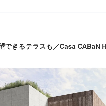
きるテラスも／Casa CABaN H