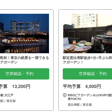
乾杯！東京の絶景を一望できる
駅近恵比寿駅徒歩1分×手ぶらB
アガーデン
アガーデン！
空席確認・予約
空席確認・予約
算 13,200円
平均予算 4,000円
船 大江戸
BBQビアガーデン＆LUXURY個
寿TOKYO
川駅／東京都
恵比寿駅／東京都