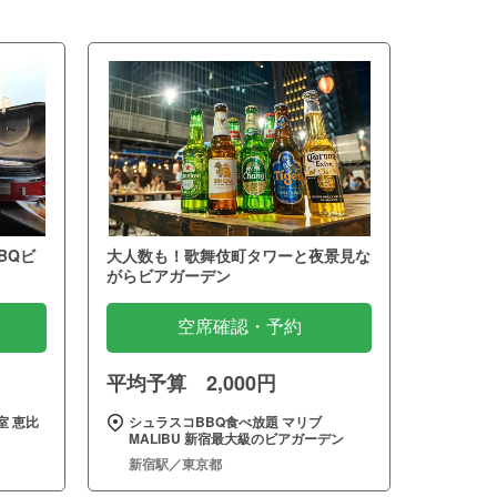
BQビ
大人数も！歌舞伎町タワーと夜景見な
がらビアガーデン
空席確認・予約
平均予算 2,000円
室 恵比
シュラスコBBQ食べ放題 マリブ
MALIBU 新宿最大級のビアガーデン
新宿駅／東京都