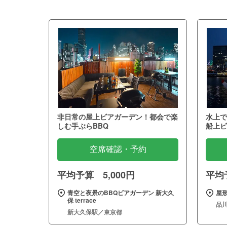
非日常の屋上ビアガーデン！都会で楽
水上で
しむ手ぶらBBQ
船上ビ
空席確認・予約
平均予算 5,000円
平均予
青空と夜景のBBQビアガーデン 新大久
屋形
保 terrace
品
新大久保駅／東京都