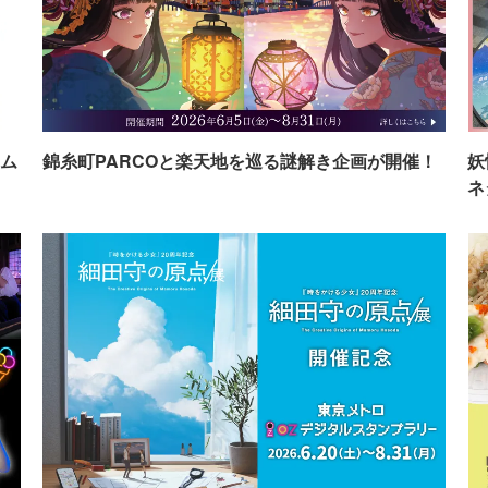
ム
錦糸町PARCOと楽天地を巡る謎解き企画が開催！
妖
ネ