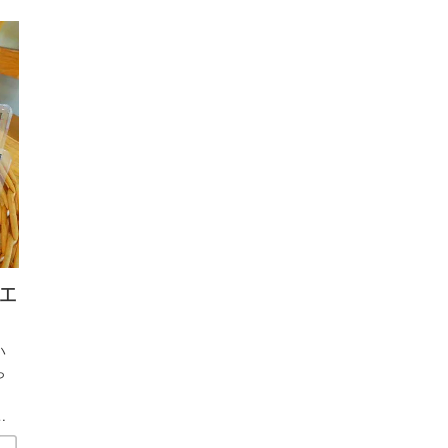
工
ハ
ら
い
た