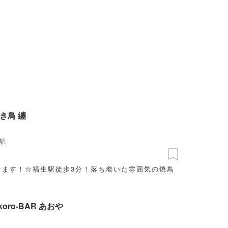
き鳥 纏
駅
けます！☆福生駅徒歩3分！落ち着いた雰囲気の焼鳥
okoro‐BAR あおや