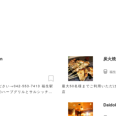
en
炭火焼
福生
2-553-7413 福生駅
最大50名様までご利用いただ
のハーブグリルとサルシッチャ
店
Daid